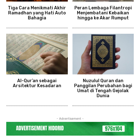
Tiga Cara Menikmati Akhir
Peran Lembaga Filantropi
Ramadhan yang Hati Auto
Menjembatani Kebaikan
Bahagia
hingga ke Akar Rumput
Al-Qur’an sebagai
Nuzulul Quran dan
Arsitektur Kesadaran
Panggilan Perubahan bagi
Umat di Tengah Gejolak
Dunia
- Advertisement -