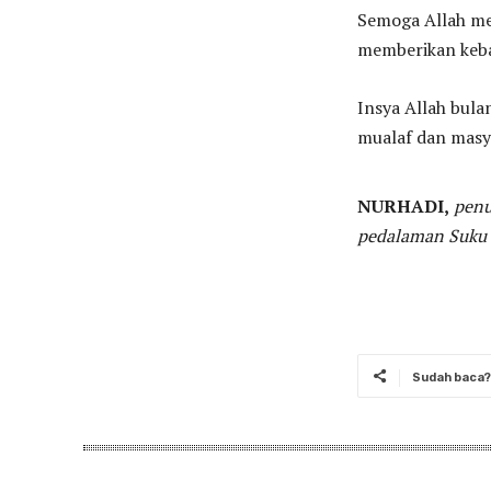
Semoga Allah m
memberikan keba
Insya Allah bula
mualaf dan masy
NURHADI,
penu
pedalaman Suku 
Sudah baca? 