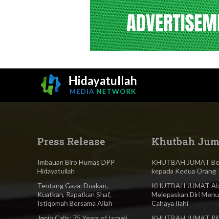
Hidayatullah
MEDIA
NETWORK
Press Release
Khutbah Jum
Imbauan Biro Humas DPP
KHUTBAH JUMAT Ber
Hidayatullah
kepada Kedua Orang 
Tentang Gaza: Doakan,
KHUTBAH JUMAT Abl
Kuatkan, Rapatkan Shaf,
Melepaskan Diri Menu
Istiqomah Bersama Allah
Cahaya Ilahi
Jenin Calls: 75 Years of Israeli
KHUTBAH JUMAT Pilar