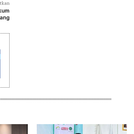
atkan
ukum
dang