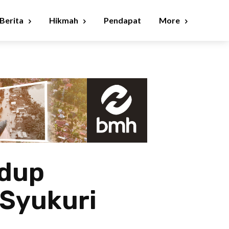
Berita
Hikmah
Pendapat
More
idup
 Syukuri