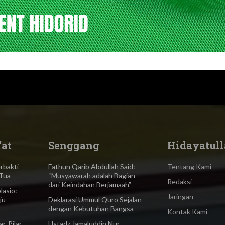
'at
Senggang
Hidayatull
bakti
Fathun Qarib Abdullah Said:
Tentang Kami
Tua
“Musyawarah adalah Bagian
Redaksi
dari Keindahan Berjamaah”
asio:
Jaringan
ju
Deklarasi Ummul Quro Sejalan
dengan Kebutuhan Bangsa
Kontak Kami
-Pilar
Ustadz Jamaluddin Nur