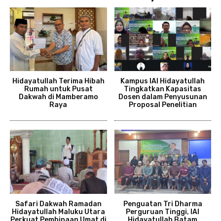
Hidayatullah Terima Hibah
Kampus IAI Hidayatullah
Rumah untuk Pusat
Tingkatkan Kapasitas
Dakwah di Mamberamo
Dosen dalam Penyusunan
Raya
Proposal Penelitian
Safari Dakwah Ramadan
Penguatan Tri Dharma
Hidayatullah Maluku Utara
Perguruan Tinggi, IAI
Perkuat Pembinaan Umat di
Hidayatullah Batam