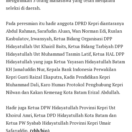
mengirimkan 5 orang mahasiswa yang telah menjalani
seleksi di daerah.
Pada peresmian itu hadir anggota DPRD Kepri diantaranya
Abdul Rahman, Sarafudin Aluan, Wan Norman Edi, Ruslan
Kasbulatov, Irwansyah, Ketua Bidang Organisasi DPP
Hidayatullah Ust Khairil Baits, Ketua Bidang Tarbiyah DPP
Hidayatullah Ust Muhammad Tasmin Latif, Ketua HAL DPP
Hidayatullah yang juga Ketua Yayasan Hidayatullah Batam
KH Jamaluddin Nur, Kepala Bank Indonesia Perwakilan
Kepri Gusti Raizal Ekaputra, Kadis Pendidikan Kepri
Muhammad Dali, Karo Humas Protokol Penghubung Kepri
Nilwan dan Kakan Kemenag Kota Batam Erizal Abdullah.
Hadir juga Ketua DPW Hidayatullah Provinsi Kepri Ust
Khoirul Amri, Ketua DPD Hidayatullah Kota Batam dan
Ketua PW Syabab Hidayatullah Provinsi Kepri Umair
Safaruddin.
(ybh/hio)