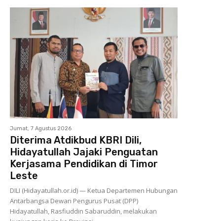
Jumat, 7 Agustus 2026
Diterima Atdikbud KBRI Dili,
Hidayatullah Jajaki Penguatan
Kerjasama Pendidikan di Timor
Leste
DILI (Hidayatullah.or.id) — Ketua Departemen Hubungan
Antarbangsa Dewan Pengurus Pusat (DPP)
Hidayatullah, Rasfiuddin Sabaruddin, melakukan