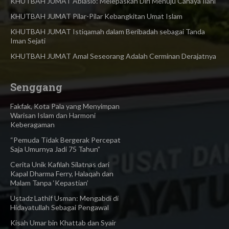
KHUTBAH JUMAT Ablasio: Melepaskan Diri Menuju Cahaya Ilahi
KHUTBAH JUMAT Pilar-Pilar Kebangkitan Umat Islam
KHUTBAH JUMAT Istiqamah dalam Beribadah sebagai Tanda
Iman Sejati
KHUTBAH JUMAT Amal Seseorang Adalah Cerminan Derajatnya
Senggang
Fakfak, Kota Pala yang Menyimpan
Warisan Islam dan Harmoni
Keberagaman
“Pemuda Tidak Bergerak Percepat
Saja Umurnya Jadi 75 Tahun”
Cerita Unik Kafilah Silatnas dari
Kapal Dharma Ferry, Halaqah dan
Malam Tanpa ‘Kepastian’
Ustadz Lathif Usman: Mengabdi di
Hidayatullah Sebagai Pengawal
Kisah Umar bin Khattab dan Syair