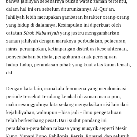
bahwa jahiliyah sebenarnya bukan watak zaman tertentu,
dalam hal ini era sebelum diturunkannya Al-Qur’an.
Jahiliyah lebih merupakan gambaran karakter orang-orang
yang hidup di dalamnya. Kesimpulan ini diperkuat oleh
catatan
Siroh Nabawiyah
yang justru menggambarkan
zaman jahilyah dengan maraknya perbudakan, pelacuran,
miras, perampokan, ketimpangan distribusi kesejahteraan,
penyembahan berhala, penguburan anak perempuan
hidup-hidup, penindasan pihak yang kuat atas kaum lemah,
dst.
Dengan kata lain, manakala fenomena yang mendominasi
periode tersebut terulang kembali di zaman mana pun,
maka sesungguhnya kita sedang menyaksikan sisi lain dari
kejahiliyahan, walaupun – bisa jadi – ilmu pengetahuan
telah berkembang pesat. Dari sudut pandang ini,
peradaban-peradaban raksasa yang musyrik seperti Mesir
Kuno, Yunani Kuno, Babilonia, Persia, Romawi, dan seluruh