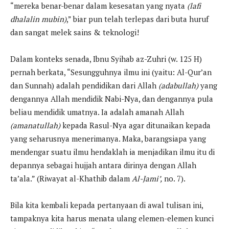
“mereka benar-benar dalam kesesatan yang nyata
(lafi
dhalalin mubin)
,” biar pun telah terlepas dari buta huruf
dan sangat melek sains & teknologi!
Dalam konteks senada, Ibnu Syihab az-Zuhri (w. 125 H)
pernah berkata, “Sesungguhnya ilmu ini (yaitu: Al-Qur’an
dan Sunnah) adalah pendidikan dari Allah
(adabullah)
yang
dengannya Allah mendidik Nabi-Nya, dan dengannya pula
beliau mendidik umatnya. Ia adalah amanah Allah
(amanatullah)
kepada Rasul-Nya agar ditunaikan kepada
yang seharusnya menerimanya. Maka, barangsiapa yang
mendengar suatu ilmu hendaklah ia menjadikan ilmu itu di
depannya sebagai hujjah antara dirinya dengan Allah
ta’ala.” (Riwayat al-Khathib dalam
Al-Jami’,
no. 7).
Bila kita kembali kepada pertanyaan di awal tulisan ini,
tampaknya kita harus menata ulang elemen-elemen kunci