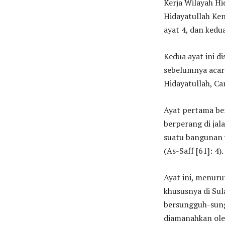
Kerja Wilayah H
Hidayatullah Ken
ayat 4, dan kedua
Kedua ayat ini 
sebelumnya acara
Hidayatullah, Ca
Ayat pertama be
berperang di jal
suatu bangunan 
(As-Saff [61]: 4).
Ayat ini, menur
khususnya di Su
bersungguh-sung
diamanahkan ole