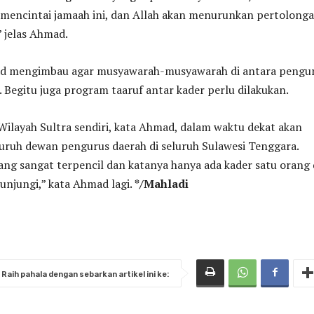
 mencintai jamaah ini, dan Allah akan menurunkan pertolong
” jelas Ahmad.
ad mengimbau agar musyawarah-musyawarah di antara pengu
. Begitu juga program taaruf antar kader perlu dilakukan.
ilayah Sultra sendiri, kata Ahmad, dalam waktu dekat akan
uruh dewan pengurus daerah di seluruh Sulawesi Tenggara.
ng sangat terpencil dan katanya hanya ada kader satu orang 
kunjungi,” kata Ahmad lagi.
*/Mahladi
Raih pahala dengan sebarkan artikel ini ke: