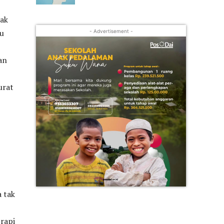
yak
mu
- Advertisement -
an
urat
a tak
 rapi