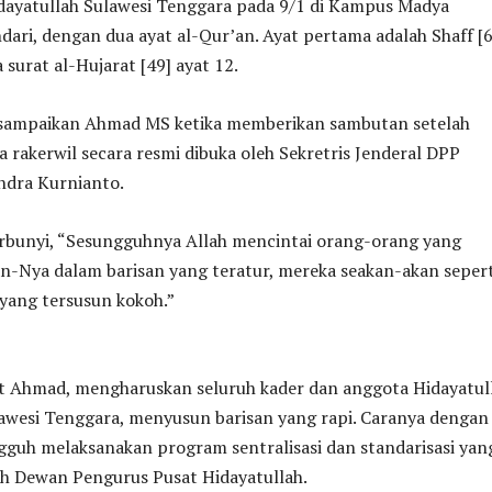
idayatullah Sulawesi Tenggara pada 9/1 di Kampus Madya
dari, dengan dua ayat al-Qur’an. Ayat pertama adalah Shaff [
 surat al-Hujarat [49] ayat 12.
disampaikan Ahmad MS ketika memberikan sambutan setelah
 rakerwil secara resmi dibuka oleh Sekretris Jenderal DPP
ndra Kurnianto.
rbunyi, “Sesungguhnya Allah mencintai orang-orang yang
an-Nya dalam barisan yang teratur, mereka seakan-akan sepert
yang tersusun kokoh.”
ut Ahmad, mengharuskan seluruh kader dan anggota Hidayatul
lawesi Tenggara, menyusun barisan yang rapi. Caranya dengan
guh melaksanakan program sentralisasi dan standarisasi yan
h Dewan Pengurus Pusat Hidayatullah.