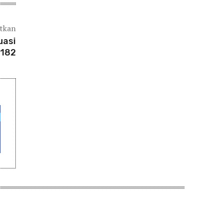
atkan
uasi
-182