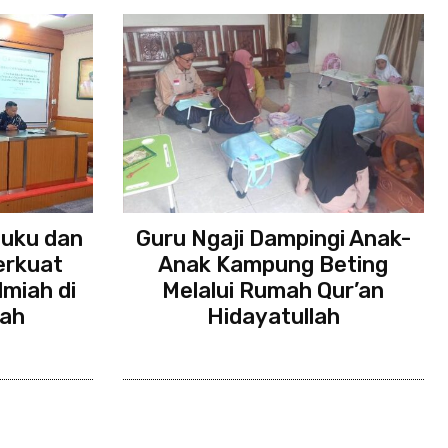
Buku dan
Guru Ngaji Dampingi Anak-
erkuat
Anak Kampung Beting
lmiah di
Melalui Rumah Qur’an
lah
Hidayatullah