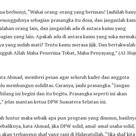
ua berbunyi, “Wahai orang-orang yang beriman! Jauhilah ban
sesungguhnya sebagian prasangka itu dosa, dan janganlah ka
alahan orang lain, dan janganlah ada di antara kamu yang
agian yang lain. Apakah ada di antara kamu yang suka memak
a yang sudah mati? Tentu kamu merasa jijik. Dan bertakwalah
ungguh Allah Maha Penerima Tobat, Maha Penyayang,” (Al-Huj
kata Ahmad, memberi pesan agar seluruh kader dan anggota
alu membangun soliditas. Caranya, jauhi prasangka. “Jangan
ilang ini begini dan itu begitu. Prasangka seperti ini akan
,” jelas mantan ketua DPW Sumatera Selatan ini.
udah luntur maka sebaik apa pun program yang disusun, hasilny
ebaliknya, kata Ahmad, jika DPW solid, amal-amal usaha solid,
 akan terbangun shaf yang rapi di Hidayatullah. “Jika shaf kita