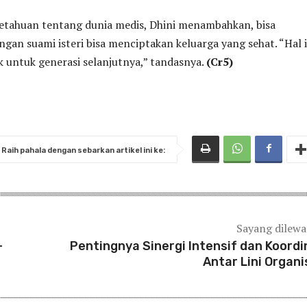
tahuan tentang dunia medis, Dhini menambahkan, bisa
gan suami isteri bisa menciptakan keluarga yang sehat. “Hal 
k untuk generasi selanjutnya,” tandasnya.
(Cr5)
Raih pahala dengan sebarkan artikel ini ke:
Sayang dilew
-
Pentingnya Sinergi Intensif dan Koordi
Antar Lini Organi