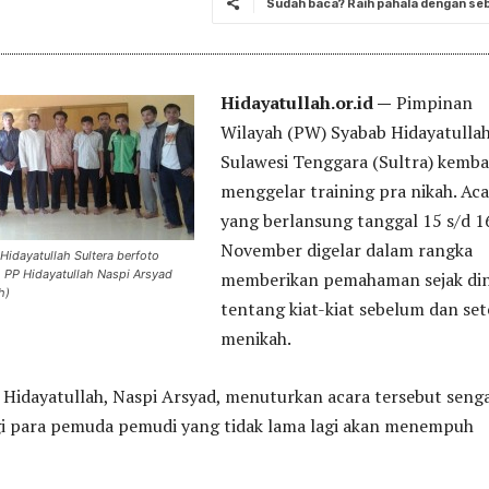
Sudah baca? Raih pahala dengan seba
Hidayatullah.or.id —
Pimpinan
Wilayah (PW) Syabab Hidayatulla
Sulawesi Tenggara (Sultra) kemba
menggelar training pra nikah. Ac
yang berlansung tanggal 15 s/d 1
November digelar dalam rangka
idayatullah Sultera berfoto
 PP Hidayatullah Naspi Arsyad
memberikan pemahaman sejak din
h)
tentang kiat-kiat sebelum dan set
menikah.
Hidayatullah, Naspi Arsyad, menuturkan acara tersebut senga
gi para pemuda pemudi yang tidak lama lagi akan menempuh