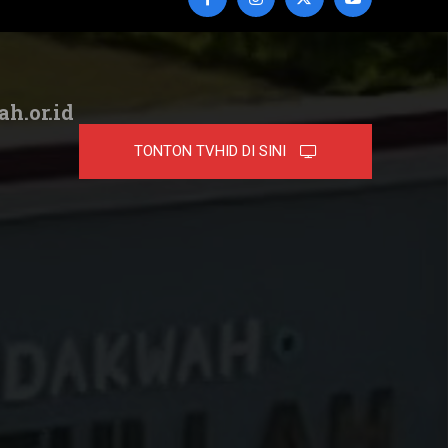
ah.or.id
TONTON TVHID DI SINI