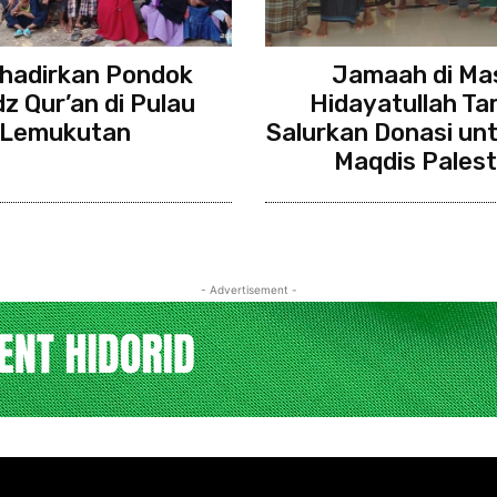
hadirkan Pondok
Jamaah di Mas
dz Qur’an di Pulau
Hidayatullah Ta
Lemukutan
Salurkan Donasi unt
Maqdis Palest
- Advertisement -