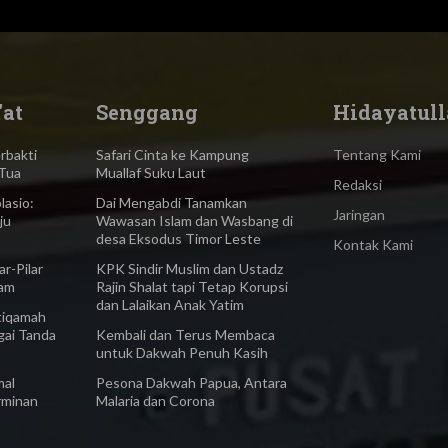
'at
Senggang
Hidayatull
bakti
Safari Cinta ke Kampung
Tentang Kami
Tua
Muallaf Suku Laut
Redaksi
asio:
Dai Mengabdi Tanamkan
Jaringan
ju
Wawasan Islam dan Wasbang di
desa Eksodus Timor Leste
Kontak Kami
-Pilar
KPK Sindir Muslim dan Ustadz
lam
Rajin Shalat tapi Tetap Korupsi
dan Lalaikan Anak Yatim
iqamah
gai Tanda
Kembali dan Terus Membaca
untuk Dakwah Penuh Kasih
al
Pesona Dakwah Papua, Antara
rminan
Malaria dan Corona