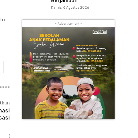
Berjamaah
Kamis, 6 Agustus 2026
itu
- Advertisement -
atkan
nasi
sasi