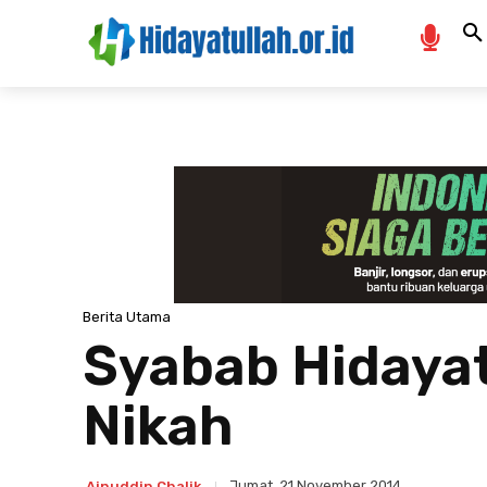
Berita Utama
Syabab Hidayatu
Nikah
Jumat, 21 November 2014
Ainuddin Chalik