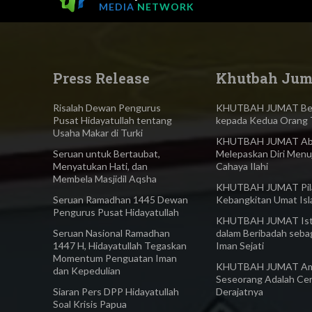
MEDIA
NETWORK
Press Release
Khutbah Jum
Risalah Dewan Pengurus
KHUTBAH JUMAT Ber
Pusat Hidayatullah tentang
kepada Kedua Orang 
Usaha Makar di Turki
KHUTBAH JUMAT Abl
Seruan untuk Bertaubat,
Melepaskan Diri Menu
Menyatukan Hati, dan
Cahaya Ilahi
Membela Masjidil Aqsha
KHUTBAH JUMAT Pilar
Seruan Ramadhan 1445 Dewan
Kebangkitan Umat Is
Pengurus Pusat Hidayatullah
KHUTBAH JUMAT Ist
Seruan Nasional Ramadhan
dalam Beribadah seba
1447 H, Hidayatullah Tegaskan
Iman Sejati
Momentum Penguatan Iman
KHUTBAH JUMAT Am
dan Kepedulian
Seseorang Adalah Ce
Siaran Pers DPP Hidayatullah
Derajatnya
Soal Krisis Papua