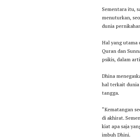
Sementara itu, s
menuturkan, seo
dunia pernikaha
Hal yang utama d
Quran dan Sunnah
psikis, dalam art
Dhina menegaska
hal terkait duni
tangga.
“Kematangan sec
di akhirat. Seme
kiat apa saja y
imbuh Dhini.