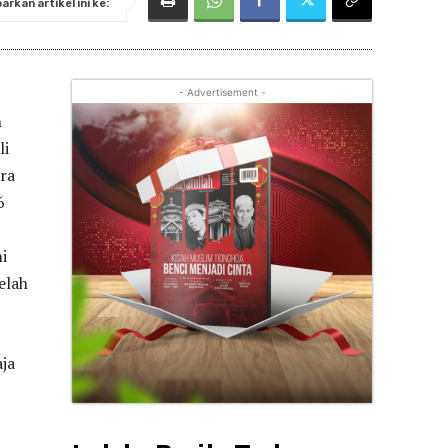
rkan artikel ini ke:
- Advertisement -
h
li
ara
6
i
elah
ja