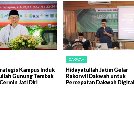
DAKWAH
trategis Kampus Induk
Hidayatullah Jatim Gelar
ullah Gunung Tembak
Rakorwil Dakwah untuk
Cermin Jati Diri
Percepatan Dakwah Digita