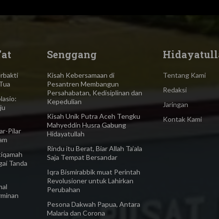
'at
Senggang
Hidayatull
bakti
Kisah Kebersamaan di
Tentang Kami
Tua
Pesantren Membangun
Redaksi
Persahabatan, Kedisiplinan dan
asio:
Kepedulian
Jaringan
ju
Kisah Unik Putra Aceh Tengku
Kontak Kami
Mahyeddin Husra Gabung
-Pilar
Hidayatullah
lam
Rindu itu Berat, Biar Allah Ta’ala
iqamah
Saja Tempat Bersandar
gai Tanda
Iqra Bismirabbik muat Perintah
Revolusioner untuk Lahirkan
al
Perubahan
rminan
Pesona Dakwah Papua, Antara
Malaria dan Corona