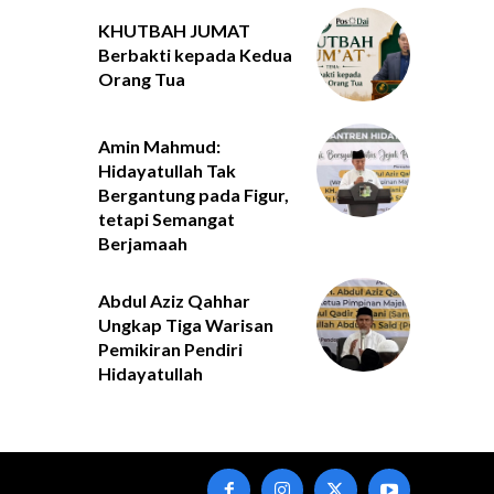
KHUTBAH JUMAT
Berbakti kepada Kedua
Orang Tua
Amin Mahmud:
Hidayatullah Tak
Bergantung pada Figur,
tetapi Semangat
Berjamaah
Abdul Aziz Qahhar
Ungkap Tiga Warisan
Pemikiran Pendiri
Hidayatullah