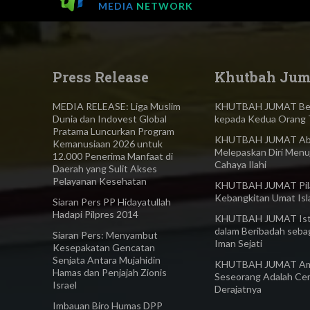
MEDIA
NETWORK
Press Release
Khutbah Jum
MEDIA RELEASE: Liga Muslim
KHUTBAH JUMAT Ber
Dunia dan Indovest Global
kepada Kedua Orang 
Pratama Luncurkan Program
KHUTBAH JUMAT Abl
Kemanusiaan 2026 untuk
Melepaskan Diri Menu
12.000 Penerima Manfaat di
Cahaya Ilahi
Daerah yang Sulit Akses
Pelayanan Kesehatan
KHUTBAH JUMAT Pilar
Kebangkitan Umat Is
Siaran Pers PP Hidayatullah
Hadapi Pilpres 2014
KHUTBAH JUMAT Ist
dalam Beribadah seba
Siaran Pers: Menyambut
Iman Sejati
Kesepakatan Gencatan
Senjata Antara Mujahidin
KHUTBAH JUMAT Am
Hamas dan Penjajah Zionis
Seseorang Adalah Ce
Israel
Derajatnya
Imbauan Biro Humas DPP