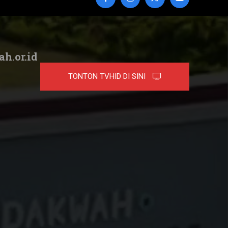
ah.or.id
TONTON TVHID DI SINI