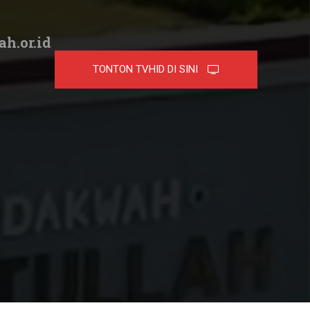
ah.or.id
TONTON TVHID DI SINI