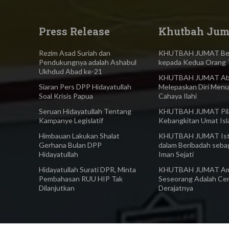
Press Release
Khutbah Jum
Rezim Asad Suriah dan
KHUTBAH JUMAT Ber
Pendukungnya adalah Ashabul
kepada Kedua Orang 
Ukhdud Abad ke-21
KHUTBAH JUMAT Abl
Siaran Pers DPP Hidayatullah
Melepaskan Diri Menu
Soal Krisis Papua
Cahaya Ilahi
Seruan Hidayatullah Tentang
KHUTBAH JUMAT Pilar
Kampanye Legislatif
Kebangkitan Umat Is
Himbauan Lakukan Shalat
KHUTBAH JUMAT Ist
Gerhana Bulan DPP
dalam Beribadah seba
Hidayatullah
Iman Sejati
Hidayatullah Surati DPR, Minta
KHUTBAH JUMAT Am
Pembahasan RUU HIP Tak
Seseorang Adalah Ce
Dilanjutkan
Derajatnya