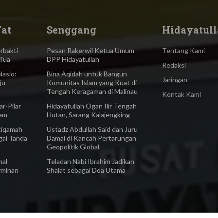
'at
Senggang
Hidayatull
bakti
Pesan Rakerwil Ketua Umum
Tentang Kami
Tua
DPP Hidayatullah
Redaksi
asio:
Bina Aqidah untuk Bangun
Jaringan
ju
Komunitas Islam yang Kuat di
Tengah Keragaman di Malinau
Kontak Kami
-Pilar
Hidayatullah Ogan Ilir Tengah
lam
Hutan, Sarang Kalajengking
iqamah
Ustadz Abdullah Said dan Juru
gai Tanda
Damai di Kancah Pertarungan
Geopolitik Global
al
Teladan Nabi Ibrahim Jadikan
rminan
Shalat sebagai Doa Utama