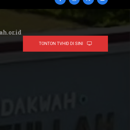
ah.or.id
TONTON TVHID DI SINI