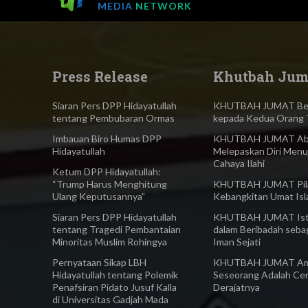
MEDIA
NETWORK
Press Release
Khutbah Jum
Siaran Pers DPP Hidayatullah
KHUTBAH JUMAT Ber
tentang Pembubaran Ormas
kepada Kedua Orang 
Imbauan Biro Humas DPP
KHUTBAH JUMAT Abl
Hidayatullah
Melepaskan Diri Menu
Cahaya Ilahi
Ketum DPP Hidayatullah:
“Trump Harus Menghitung
KHUTBAH JUMAT Pilar
Ulang Keputusannya”
Kebangkitan Umat Is
Siaran Pers DPP Hidayatullah​
KHUTBAH JUMAT Ist
tentang Tragedi Pembantaian
dalam Beribadah seba
Minoritas Muslim Rohingya
Iman Sejati
Pernyataan Sikap LBH
KHUTBAH JUMAT Am
Hidayatullah tentang Polemik
Seseorang Adalah Ce
Penafsiran Pidato Jusuf Kalla
Derajatnya
di Universitas Gadjah Mada