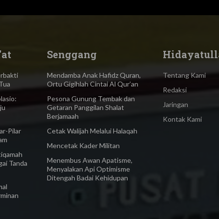
'at
Senggang
Hidayatull
bakti
Mendamba Anak Hafidz Quran,
Tentang Kami
Tua
Ortu Gigihlah Cintai Al Qur’an
Redaksi
asio:
Pesona Gunung Tembak dan
Jaringan
ju
Getaran Panggilan Shalat
Berjamaah
Kontak Kami
-Pilar
Cetak Walijah Melalui Halaqah
lam
Mencetak Kader Militan
iqamah
Menembus Awan Apatisme,
gai Tanda
Menyalakan Api Optimisme
Ditengah Badai Kehidupan
al
rminan