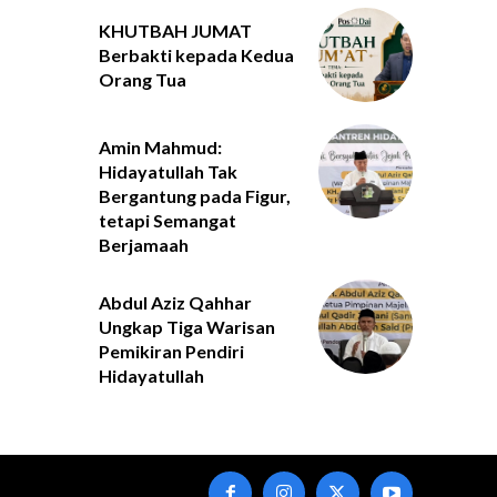
KHUTBAH JUMAT
Berbakti kepada Kedua
Orang Tua
Amin Mahmud:
Hidayatullah Tak
Bergantung pada Figur,
tetapi Semangat
Berjamaah
Abdul Aziz Qahhar
Ungkap Tiga Warisan
Pemikiran Pendiri
Hidayatullah