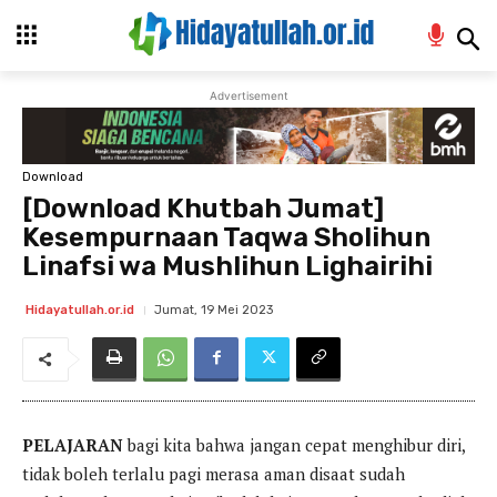
Advertisement
Download
[Download Khutbah Jumat]
Kesempurnaan Taqwa Sholihun
Linafsi wa Mushlihun Lighairihi
Jumat, 19 Mei 2023
Hidayatullah.or.id
PELAJARAN
bagi kita bahwa jangan cepat menghibur diri,
tidak boleh terlalu pagi merasa aman disaat sudah