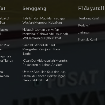
'at
Senggang
Hidayatull
bakti
Tahlilan dan Maulidan sebagai
Tentang Kami
Tua
Wasilah Menebar Kebaikan
Redaksi
asio:
Halaqah Usman bin Affan
Jaringan
ju
Menyibak Cahaya Ahlussunnah
Wal Jama’ah di Qalbu Umat
Kontak Kami
-Pilar
Saat KH Abdullah Said
lam
Mengetes Kejujuran Para
Santri
iqamah
gai Tanda
Kisah Dai Hidayatullah Merintis
Pesantren di Lahan Angker
al
Ustadz Abdullah Said dan Juru
rminan
Damai di Kancah Pertarungan
Geopolitik Global