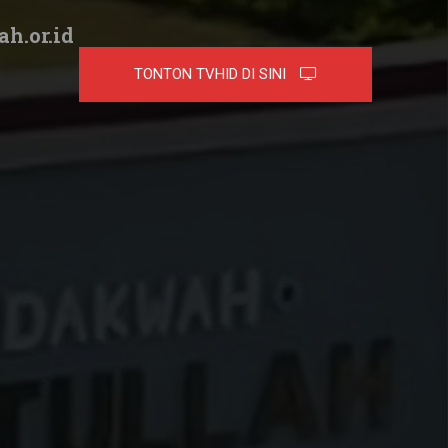
ah.or.id
TONTON TVHID DI SINI