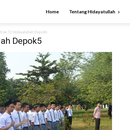
Home
Tentang Hidayatullah
RI ke 72 Hidayatullah Depok5
llah Depok5