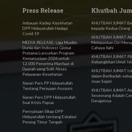
Press Release
Khutbah Jum
Imbauan Kadep Kesehatan
KHUTBAH JUMAT Ber
DPP Hidayatullah Hadapi
kepada Kedua Orang 
Covid-19
KHUTBAH JUMAT Abl
MEDIA RELEASE: Liga Muslim
Melepaskan Diri Menu
Dunia dan Indovest Global
Cahaya Ilahi
Pratama Luncurkan Program
KHUTBAH JUMAT Pilar
Kemanusiaan 2026 untuk
Kebangkitan Umat Is
12.000 Penerima Manfaat di
Daerah yang Sulit Akses
KHUTBAH JUMAT Ist
Pelayanan Kesehatan
dalam Beribadah seba
Iman Sejati
Siaran Pers PP Hidayatullah
Tentang Perayaan Assyuro
KHUTBAH JUMAT Am
Seseorang Adalah Ce
Siaran Pers DPP Hidayatullah
Derajatnya
Soal Krisis Papua
Pernyataan Sikap DPP
Hidayatullah tentang Eskalasi
Perang Timur Tengah