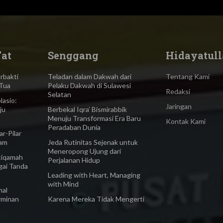
'at
Senggang
Hidayatull
bakti
Teladan dalam Dakwah dari
Tentang Kami
Tua
Pelaku Dakwah di Sulawesi
Redaksi
Selatan
asio:
Jaringan
ju
Berbekal Iqra’ Bismirabbik
Menuju Transformasi Era Baru
Kontak Kami
Peradaban Dunia
-Pilar
lam
Jeda Rutinitas Sejenak untuk
Meneropong Ujung dari
iqamah
Perjalanan Hidup
gai Tanda
Leading with Heart, Managing
with Mind
al
rminan
Karena Mereka Tidak Mengerti