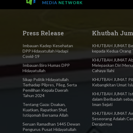
MEDIA
NETWORK
Press Release
Khutbah Jum
Imbauan Kadep Kesehatan
KHUTBAH JUMAT Ber
DPP Hidayatullah Hadapi
kepada Kedua Orang 
Covid-19
KHUTBAH JUMAT Abl
Imbauan Biro Humas DPP
Melepaskan Diri Menu
Hidayatullah
Cahaya Ilahi
Sikap Politik Hidayatullah
KHUTBAH JUMAT Pilar
Terhadap Pilpres, Pileg, Serta
Kebangkitan Umat Is
Pemilihan Kepala Daerah
KHUTBAH JUMAT Ist
Tahun 2024
dalam Beribadah seba
Tentang Gaza: Doakan,
Iman Sejati
Kuatkan, Rapatkan Shaf,
KHUTBAH JUMAT Am
Istiqomah Bersama Allah
Seseorang Adalah Ce
Seruan Ramadhan 1445 Dewan
Derajatnya
Pengurus Pusat Hidayatullah