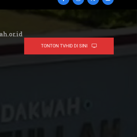
ah.or.id
TONTON TVHID DI SINI