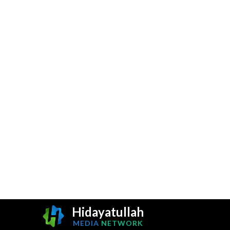
Hidayatullah
MEDIA
NETWORK