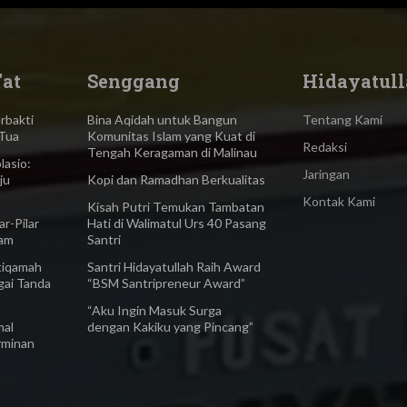
'at
Senggang
Hidayatull
bakti
Bina Aqidah untuk Bangun
Tentang Kami
Tua
Komunitas Islam yang Kuat di
Redaksi
Tengah Keragaman di Malinau
asio:
Jaringan
ju
Kopi dan Ramadhan Berkualitas
Kontak Kami
Kisah Putri Temukan Tambatan
-Pilar
Hati di Walimatul Urs 40 Pasang
lam
Santri
iqamah
Santri Hidayatullah Raih Award
gai Tanda
“BSM Santripreneur Award”
“Aku Ingin Masuk Surga
al
dengan Kakiku yang Pincang”
rminan