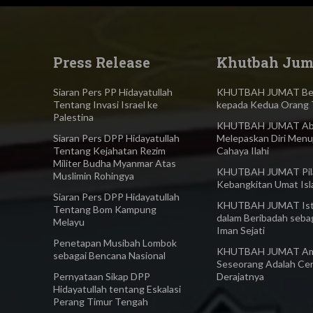
Press Release
Khutbah Jum
Siaran Pers PP Hidayatullah
KHUTBAH JUMAT Ber
Tentang Invasi Israel ke
kepada Kedua Orang 
Palestina
KHUTBAH JUMAT Abl
Siaran Pers DPP Hidayatullah
Melepaskan Diri Menu
Tentang Kejahatan Rezim
Cahaya Ilahi
Militer Budha Myanmar Atas
KHUTBAH JUMAT Pilar
Muslimin Rohingya​
Kebangkitan Umat Is
Siaran Pers DPP Hidayatullah
KHUTBAH JUMAT Ist
Tentang Bom Kampung
dalam Beribadah seba
Melayu
Iman Sejati
Penetapan Musibah Lombok
KHUTBAH JUMAT Am
sebagai Bencana Nasional
Seseorang Adalah Ce
Pernyataan Sikap DPP
Derajatnya
Hidayatullah tentang Eskalasi
Perang Timur Tengah