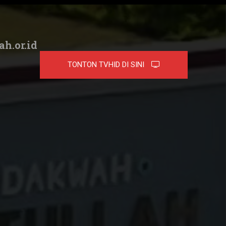
ah.or.id
TONTON TVHID DI SINI