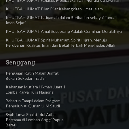
KHUTBAH JUMAT Ablasio: Melepaskan Diri Menuju Cahaya Ilahi
KHUTBAH JUMAT Pilar-Pilar Kebangkitan Umat Islam
KHUTBAH JUMAT Istiqamah dalam Beribadah sebagai Tanda
Iman Sejati
KHUTBAH JUMAT Amal Seseorang Adalah Cerminan Derajatnya
KHUTBAH JUMAT Spirit Muharram, Spirit Hijrah, Menuju
Perubahan Kualitas Iman dan Bekal Terbaik Menghadap Allah
Senggang
Pengajian Rutin Malam Jum’at
Bukan Sekedar Tradisi
Keharuan Mutiara Hikmah Juara 1
Lomba Karya Tulis Nasional
Baharun Tampil dalam Program
Penyuluh Al Qur’an UIM Saudi
Syahdunya Shalat Idul Adha
Pertama di Lembah Anggi Papua
Barat