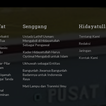
'at
Senggang
Hidayatull
bakti
Ustadz Lathif Usman:
Tentang Kami
Tua
Mengabdi di Hidayatullah
Redaksi
Sebagai Pengawal
asio:
Jaringan
ju
Kader Hidayatullah Harus
Optimal Mengabdi untuk Islam
Kontak Kami
-Pilar
Ukhuwah sebagai Entitas
lam
Bangunlah Jiwanya Bangunlah
iqamah
Badannya untuk Indonesia
gai Tanda
Raya
Mati Lampu dan Tranmisi Ilmu
al
rminan