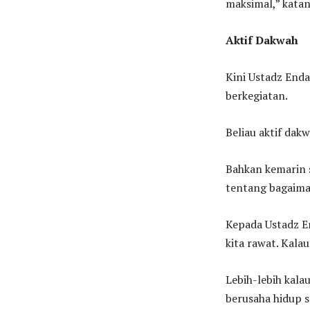
maksimal,” katan
Aktif Dakwah
Kini Ustadz End
berkegiatan.
Beliau aktif dak
Bahkan kemarin
tentang bagaim
Kepada Ustadz En
kita rawat. Kala
Lebih-lebih kala
berusaha hidup s