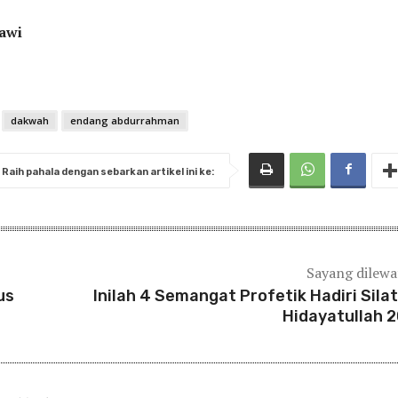
awi
dakwah
endang abdurrahman
Raih pahala dengan sebarkan artikel ini ke:
Sayang dilew
us
Inilah 4 Semangat Profetik Hadiri Sila
Hidayatullah 