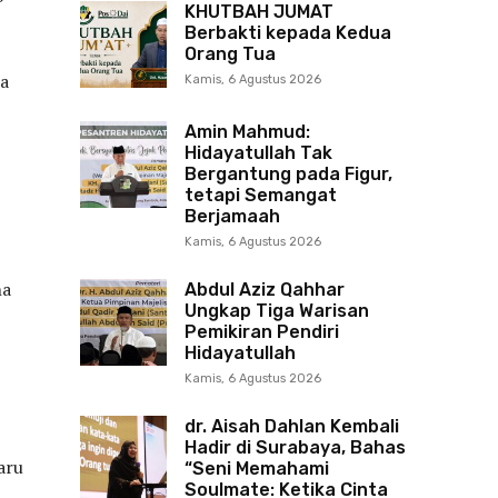
KHUTBAH JUMAT
Berbakti kepada Kedua
Orang Tua
ka
Kamis, 6 Agustus 2026
Amin Mahmud:
Hidayatullah Tak
Bergantung pada Figur,
tetapi Semangat
Berjamaah
Kamis, 6 Agustus 2026
na
Abdul Aziz Qahhar
Ungkap Tiga Warisan
Pemikiran Pendiri
Hidayatullah
Kamis, 6 Agustus 2026
dr. Aisah Dahlan Kembali
Hadir di Surabaya, Bahas
aru
“Seni Memahami
Soulmate: Ketika Cinta