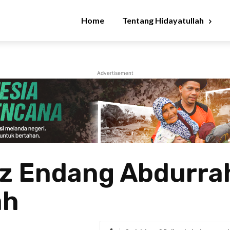
Home
Tentang Hidayatullah
Advertisement
dz Endang Abdurr
ah