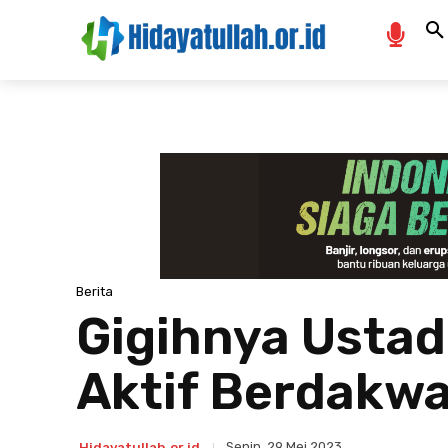
Berita
Gigihnya Usta
Aktif Berdakw
Senin, 29 Mei 2023
Hidayatullah.or.id