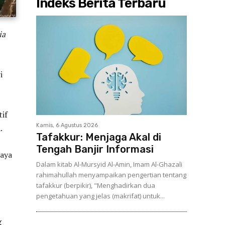
Indeks Berita Terbaru
ia
i
tif
Kamis, 6 Agustus 2026
.
Tafakkur: Menjaga Akal di
Tengah Banjir Informasi
aya
Dalam kitab Al-Mursyid Al-Amin, Imam Al-Ghazali
rahimahullah menyampaikan pengertian tentang
tafakkur (berpikir), "Menghadirkan dua
pengetahuan yang jelas (makrifat) untuk...
g