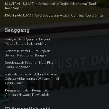
KHUTBAH JUMAT Istiqamah dalam Beribadah sebagai Tanda
Iman Sejati
KHUTBAH JUMAT Amal Seseorang Adalah Cerminan Derajatnya
Senggang
Hidayatullah Ogan Ilir Tengah
Hutan, Sarang Kalajengking
Deklarasi Ummul Quro Sejalan
dengan Kebutuhan Bangsa
Berukhuwah Sepenuh Hati, Pilar
Hidup Berjamaah
Halaqah Usman bin Affan Menyibak
Cahaya Ahlussunnah Wal Jama’ah di
Qalbu Umat
Penguatan dalam Pengamalan
Gerakan Nawafil Hidayatullah
Hidayatullah.or.id