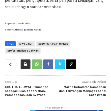
pencatatan, penginputan, serta pelaporan keuangan yang
sesuai dengan standar organisasi.
Reporter:
Aminudin
Editor:
Ahmad Jaelani Rahim
TAGS
jawa timur
kebendaharaan bimtek
profesionalisme dakwah
Baca juga
Sayang dilewatkan
KHUTBAH JUM’AT Ramadhan
Makna Kehadiran Ramadhan
sebagai Bulan Keberkahan,
dan Tantangan Menjaga Esensi
Pembebasan, dan Syafaat
Ketakwaan
- Advertisement -