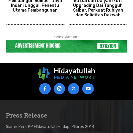
Membangun Sumber Daya
50 Dai dan Daiyah Ikuti
Insani Unggul, Penentu
Upgrading Dai Tangguh
Utama Pembangunan
Kalbar, Perkuat Ruhiyah
dan Soliditas Dakwah
- Advertisement -
Hidayatullah
MEDIA
NETWORK
Press Release
Siaran Pers PP Hidayatullah Hadapi Pilpres 2014