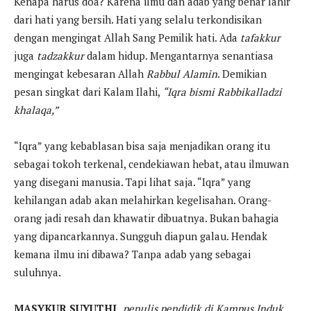
Kenapa harus doa? Karena ilmu dan adab yang benar lahir
dari hati yang bersih. Hati yang selalu terkondisikan
dengan mengingat Allah Sang Pemilik hati. Ada
tafakkur
juga
tadzakkur
dalam hidup. Mengantarnya senantiasa
mengingat kebesaran Allah
Rabbul Alamin
. Demikian
pesan singkat dari Kalam Ilahi,
“Iqra bismi Rabbikalladzi
khalaqa,”
“Iqra” yang kebablasan bisa saja menjadikan orang itu
sebagai tokoh terkenal, cendekiawan hebat, atau ilmuwan
yang disegani manusia. Tapi lihat saja. “Iqra” yang
kehilangan adab akan melahirkan kegelisahan. Orang-
orang jadi resah dan khawatir dibuatnya. Bukan bahagia
yang dipancarkannya. Sungguh diapun galau. Hendak
kemana ilmu ini dibawa? Tanpa adab yang sebagai
suluhnya.
MASYKUR SUYUTHI,
penulis pendidik di Kampus Induk