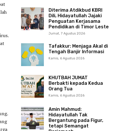
pat
Diterima Atdikbud KBRI
alah
Dili, Hidayatullah Jajaki
Penguatan Kerjasama
Pendidikan di Timor Leste
Jumat, 7 Agustus 2026
rus.
at
Tafakkur: Menjaga Akal di
Tengah Banjir Informasi
Kamis, 6 Agustus 2026
KHUTBAH JUMAT
Berbakti kepada Kedua
Orang Tua
Kamis, 6 Agustus 2026
Amin Mahmud:
ung.
Hidayatullah Tak
Bergantung pada Figur,
rang
tetapi Semangat
arga