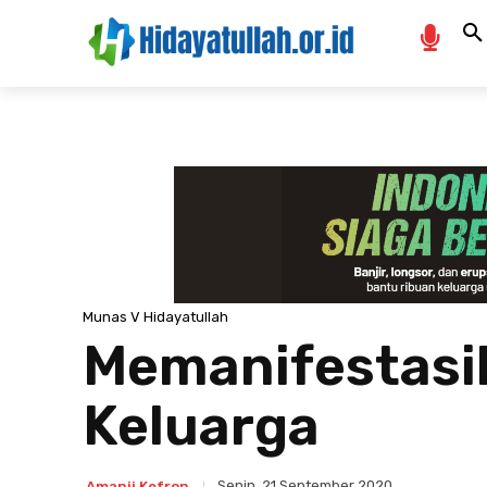
Munas V Hidayatullah
Memanifestasi
Keluarga
Senin, 21 September 2020
Amanji Kefron