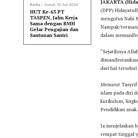
JAKARTA (Hiday
Berita
Jumat, 10 Juli 2026
(DPP) Hidayatul
HUT Ke-63 PT
TASPEN, Jalin Kerja
mengutus Nabi M
Sama dengan BMH
Nampak/termanif
Gelar Pengajian dan
dalam memanifesta
Santunan Santri
“Sejatihnya All
dimanifestasikan
dari hal tersebut
Menurut Tasyrif
islam pada diri 
kurikulum, ling
Pendidikan anak.
Ia menjelaskan b
rempat tinggal y