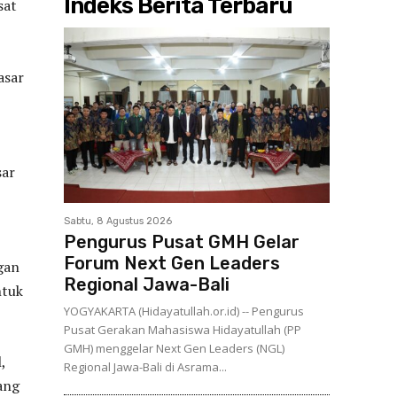
Indeks Berita Terbaru
sat
asar
sar
Sabtu, 8 Agustus 2026
Pengurus Pusat GMH Gelar
Forum Next Gen Leaders
ngan
Regional Jawa-Bali
ntuk
YOGYAKARTA (Hidayatullah.or.id) -- Pengurus
Pusat Gerakan Mahasiswa Hidayatullah (PP
GMH) menggelar Next Gen Leaders (NGL)
,
Regional Jawa-Bali di Asrama...
ang