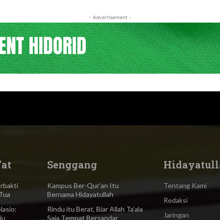
- Advertisement -
'at
Senggang
Hidayatull
bakti
Kampus Ber-Qur’an Itu
Tentang Kami
Tua
Bernama Hidayatullah
Redaksi
asio:
Rindu itu Berat, Biar Allah Ta’ala
Jaringan
ju
Saja Tempat Bersandar