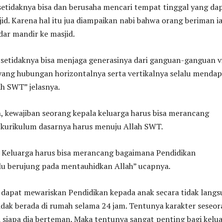
setidaknya bisa dan berusaha mencari tempat tinggal yang da
d. Karena hal itu jua diampaikan nabi bahwa orang beriman i
ar mandir ke masjid.
setidaknya bisa menjaga generasinya dari ganguan-ganguan vi
yang hubungan horizontalnya serta vertikalnya selalu mendap
ah SWT” jelasnya.
h, kewajiban seorang kepala keluarga harus bisa merancang
 kurikulum dasarnya harus menuju Allah SWT.
 Keluarga harus bisa merancang bagaimana Pendidikan
alu berujung pada mentauhidkan Allah” ucapnya.
 dapat mewariskan Pendidikan kepada anak secara tidak langs
dak berada di rumah selama 24 jam. Tentunya karakter seseo
 siapa dia berteman. Maka tentunya sangat penting bagi kelu