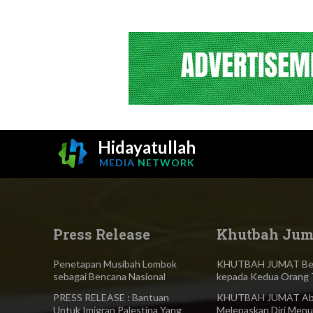
Hidayatullah
MEDIA
NETWORK
Press Release
Khutbah Jum
Penetapan Musibah Lombok
KHUTBAH JUMAT Ber
sebagai Bencana Nasional
kepada Kedua Orang 
PRESS RELEASE : Bantuan
KHUTBAH JUMAT Abl
Untuk Imigran Palestina Yang
Melepaskan Diri Menu