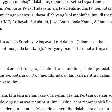
nggilan manhaj” adalah ungkapan dari Ketua Departemen
n Pengurus Pusat Hidayatullah, Fuad Fahruddin. Ia menguta
ahmi dengan santri Hidayatullah yang kini menimba ilmu di Inst
 (IMC) Ar Rayah, Sukabumi, Jawa Barat, pada Kamis, 8 Ramad
).
a itu adalah Surah Al-Alaq ayat ke-4 dan Al-Qolam, ayat ke-1
n utama pada lafadz
“Qolam”
yang biasa kita kenal artinya d
ni bukan alat tulis, tapi simbol transmisi ilmu, simbol peradab
tas pengetahuan. Dan, menulis adalah langkah penting dalam
ikan” ilmu.
lain, kita bisa menangkap dua pesan utama. Pertama, Islam a
dorong umatnya menuntut ilmu. Kedua, cara memperoleh il
lah dengan menulis. Maksudnya menulis adalah cara efektif u