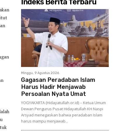
Indeks Berita Terbaru
rakan
itut
han
engan
Minggu, 9 Agustus 2026
Gagasan Peradaban Islam
an
Harus Hadir Menjawab
Persoalan Nyata Umat
YOGYAKARTA (Hidayatullah.or.id) -- Ketua Umum
Dewan Pengurus Pusat Hidayatullah KH Naspi
dalah
Arsyad menegaskan bahwa peradaban Islam
mu
harus mampu menjawab...
ntuk