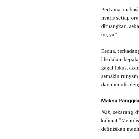
Pertama, mahasis
nyaris setiap or
dituangkan, seba
ini, ya.”
Kedua, terkadan
ide dalam kepala
gagal fokus, aka
semakin runyam k
dan menulis deng
Makna Panggil
Nah,
sekarang ki
kalimat “Menulis
definisikan manha