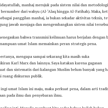
dayatullah, manhaj merujuk pada sistem nilai dan metodologi
bersumber dari wahyu (Al-‘Alaq hingga Al-Fatihah). Maka, ket
sebagai panggilan manhaj, ia bukan sekadar aktivitas teknis, te
ggung jawab menjaga dan mengembangkan sistem nilai tersebu
menegaskan bahwa transmisi keilmuan harus berjalan dengan b
emampuan umat Islam memainkan peran strategis pena.
ertanya, mengapa sampai sekarang kita masih suka
kiran Karl Marx dan lainnya. Saya katakan karena gagasan
kuat dan sistematis dari kalangan Muslim belum banyak yang h
 ruang diskursus publik.
 ingi umat Islam ini maju, maka perkuat pena, dalam arti tradi
aan pada ilmu dan penyebaran ilmu.
n paling inti. Menulis membuat kita sadar bahwa kuliah bukan