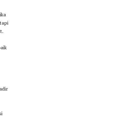
ika
tapi
t.
aik
adir
si