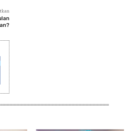
atkan
ulan
an?