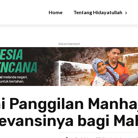
Home
Tentang Hidayatullah
Advertisement
i Panggilan Manhaj
levansinya bagi M