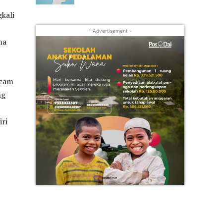
kali
- Advertisement -
na
acam
ng
iri