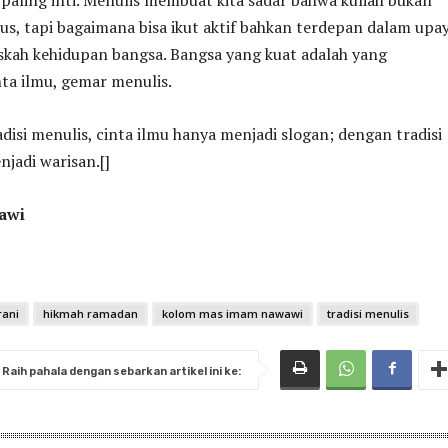
us, tapi bagaimana bisa ikut aktif bahkan terdepan dalam upa
kah kehidupan bangsa. Bangsa yang kuat adalah yang
ta ilmu, gemar menulis.
disi menulis, cinta ilmu hanya menjadi slogan; dengan tradisi
njadi warisan.[]
awi
rani
hikmah ramadan
kolom mas imam nawawi
tradisi menulis
Raih pahala dengan sebarkan artikel ini ke: