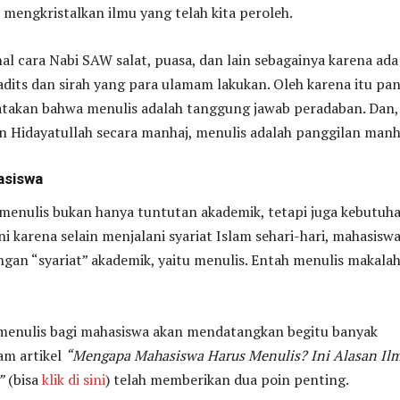
mengkristalkan ilmu yang telah kita peroleh.
al cara Nabi SAW salat, puasa, dan lain sebagainya karena ada
adits dan sirah yang para ulamam lakukan. Oleh karena itu pa
atakan bahwa menulis adalah tanggung jawab peradaban. Dan,
 Hidayatullah secara manhaj, menulis adalah panggilan manh
asiswa
menulis bukan hanya tuntutan akademik, tetapi juga kebutuh
ini karena selain menjalani syariat Islam sehari-hari, mahasisw
gan “syariat” akademik, yaitu menulis. Entah menulis makala
 menulis bagi mahasiswa akan mendatangkan begitu banyak
lam artikel
“Mengapa Mahasiswa Harus Menulis? Ini Alasan Il
”
(bisa
klik di sini
) telah memberikan dua poin penting.