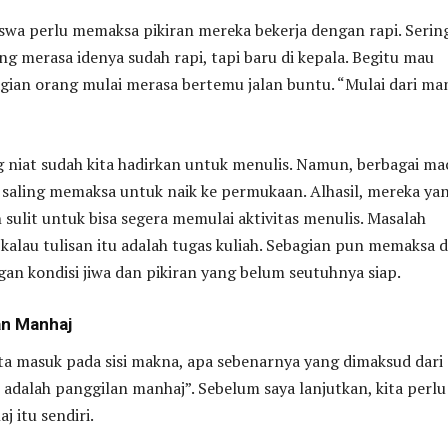
wa perlu memaksa pikiran mereka bekerja dengan rapi. Sering
ang merasa idenya sudah rapi, tapi baru di kepala. Begitu mau
gian orang mulai merasa bertemu jalan buntu. “Mulai dari ma
g niat sudah kita hadirkan untuk menulis. Namun, berbagai m
 saling memaksa untuk naik ke permukaan. Alhasil, mereka ya
n sulit untuk bisa segera memulai aktivitas menulis. Masalah
alau tulisan itu adalah tugas kuliah. Sebagian pun memaksa d
an kondisi jiwa dan pikiran yang belum seutuhnya siap.
an Manhaj
ta masuk pada sisi makna, apa sebenarnya yang dimaksud dari
 adalah panggilan manhaj”. Sebelum saya lanjutkan, kita perlu
j itu sendiri.