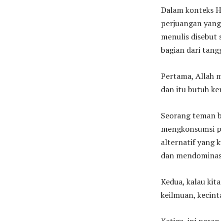
Dalam konteks Hi
perjuangan yang 
menulis disebut 
bagian dari tan
Pertama, Allah 
dan itu butuh k
Seorang teman b
mengkonsumsi pi
alternatif yang 
dan mendominasi
Kedua, kalau kita
keilmuan, kecint
Ketiga, ini pesa