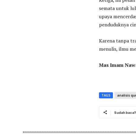
semata untuk lul
upaya mencerdas
penduduknya cin
Karena tanpa tra
menulis, ilmu me
Mas Imam Naw
TAGS
analisis qu
Sudah baca? 