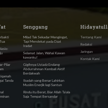
'at
Senggang
Hidayatull
bakti
Milad Tak Sekadar Mengingat,
Tentang Kami
Tua
Tapi Mendekat pada Dzat
Redaksi
Iradat
asio:
Jaringan
ju
Selamat Jalan, Wahai Kawan
kawanku!
Kontak Kami
-Pilar
Gigihnya Ustadz Endang
lam
Abdurrahman Kembali Aktif
Berdakwah
iqamah
gai Tanda
Ibadah yang Benar Lahirkan
Muslim Enerjik lagi Santun
al
Rindu itu Berat, Biar Allah Ta’ala
rminan
Saja Tempat Bersandar