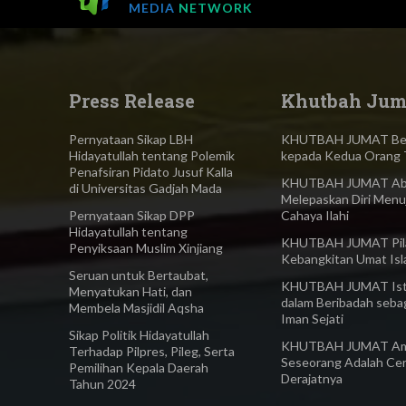
MEDIA
NETWORK
Press Release
Khutbah Jum
Pernyataan Sikap LBH
KHUTBAH JUMAT Ber
Hidayatullah tentang Polemik
kepada Kedua Orang 
Penafsiran Pidato Jusuf Kalla
KHUTBAH JUMAT Abl
di Universitas Gadjah Mada
Melepaskan Diri Menu
Pernyataan Sikap DPP
Cahaya Ilahi
Hidayatullah tentang
KHUTBAH JUMAT Pilar
Penyiksaan Muslim Xinjiang
Kebangkitan Umat Is
Seruan untuk Bertaubat,
KHUTBAH JUMAT Ist
Menyatukan Hati, dan
dalam Beribadah seba
Membela Masjidil Aqsha
Iman Sejati
Sikap Politik Hidayatullah
KHUTBAH JUMAT Am
Terhadap Pilpres, Pileg, Serta
Seseorang Adalah Ce
Pemilihan Kepala Daerah
Derajatnya
Tahun 2024