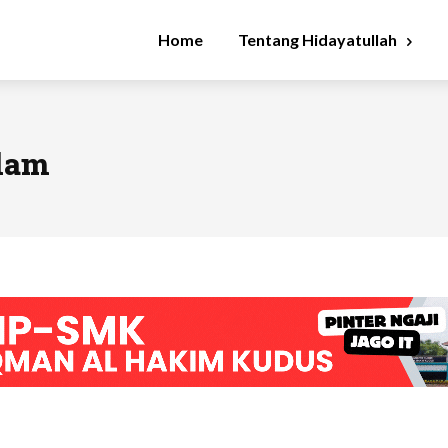
Home
Tentang Hidayatullah
slam