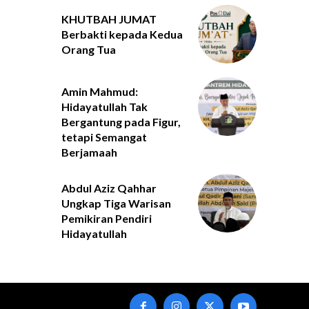
KHUTBAH JUMAT
Berbakti kepada Kedua
Orang Tua
Amin Mahmud:
Hidayatullah Tak
Bergantung pada Figur,
tetapi Semangat
Berjamaah
Abdul Aziz Qahhar
Ungkap Tiga Warisan
Pemikiran Pendiri
Hidayatullah