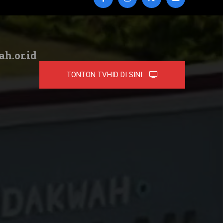
ah.or.id
TONTON TVHID DI SINI