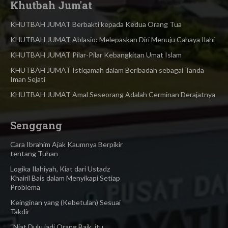
Khutbah Jum'at
KHUTBAH JUMAT Berbakti kepada Kedua Orang Tua
KHUTBAH JUMAT Ablasio: Melepaskan Diri Menuju Cahaya Ilahi
KHUTBAH JUMAT Pilar-Pilar Kebangkitan Umat Islam
KHUTBAH JUMAT Istiqamah dalam Beribadah sebagai Tanda
Iman Sejati
KHUTBAH JUMAT Amal Seseorang Adalah Cerminan Derajatnya
Senggang
Cara Ibrahim Ajak Kaumnya Berpikir
tentang Tuhan
Logika Ilahiyah, Kiat dari Ustadz
Khairil Bais dalam Menyikapi Setiap
Problema
Keinginan yang (Kebetulan) Sesuai
Takdir
“Niat Dulu jadi Orang Baik, itu