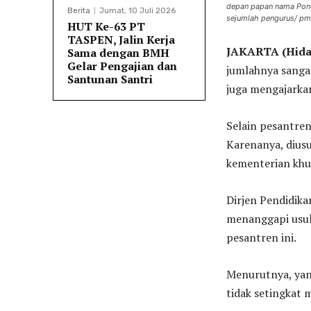
depan papan nama Pond
Berita
Jumat, 10 Juli 2026
sejumlah pengurus/ p
HUT Ke-63 PT
TASPEN, Jalin Kerja
JAKARTA (Hiday
Sama dengan BMH
Gelar Pengajian dan
jumlahnya sanga
Santunan Santri
juga mengajarkan
Selain pesantren
Karenanya, diusu
kementerian khu
Dirjen Pendidik
menanggapi usul
pesantren ini.
Menurutnya, yan
tidak setingkat m