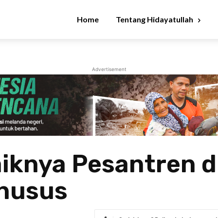
Home
Tentang Hidayatullah
Advertisement
iknya Pesantren 
husus