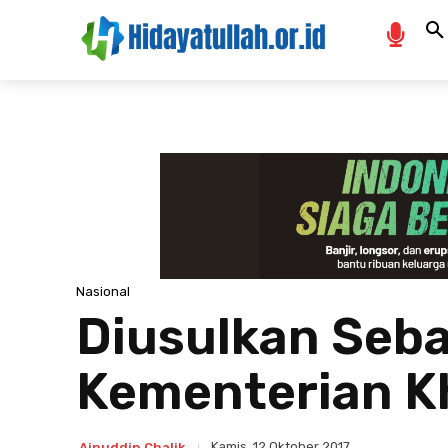
Nasional
Diusulkan Seba
Kementerian K
Kamis, 12 Oktober 2017
Ainuddin Chalik