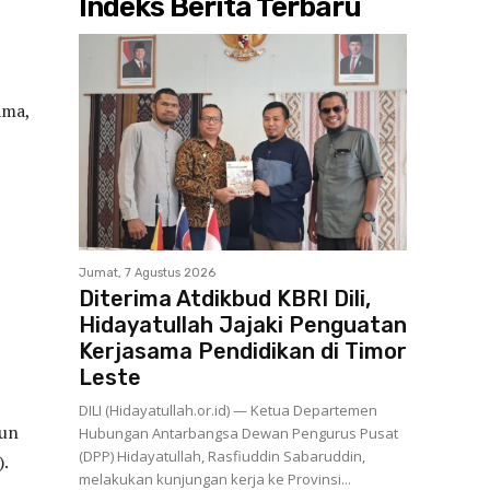
Indeks Berita Terbaru
,
ama,
Jumat, 7 Agustus 2026
Diterima Atdikbud KBRI Dili,
Hidayatullah Jajaki Penguatan
Kerjasama Pendidikan di Timor
Leste
DILI (Hidayatullah.or.id) — Ketua Departemen
pun
Hubungan Antarbangsa Dewan Pengurus Pusat
(DPP) Hidayatullah, Rasfiuddin Sabaruddin,
).
melakukan kunjungan kerja ke Provinsi...