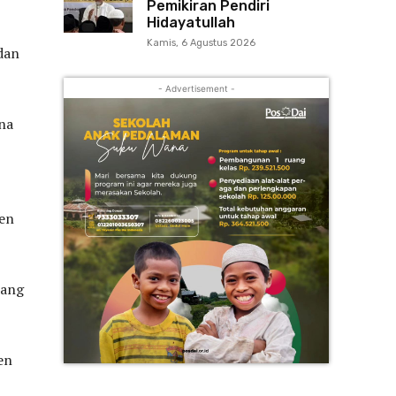
Pemikiran Pendiri
Hidayatullah
Kamis, 6 Agustus 2026
dan
- Advertisement -
na
jen
rang
en