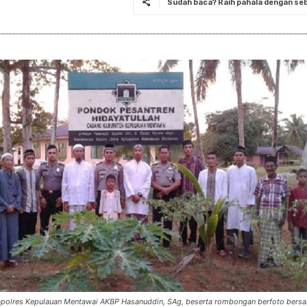
Sudah baca? Raih pahala dengan seba
apolres Kepulauan Mentawai AKBP Hasanuddin, SAg, beserta rombongan berfoto bersa