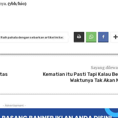
nya.
(ybh/hio)
Raih pahala dengan sebarkan artikel ini ke:
Sayang dilew
tas
Kematian itu Pasti Tapi Kalau B
Waktunya Tak Akan 
- Advertisement -