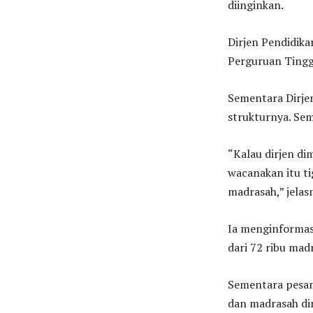
diinginkan.
Dirjen Pendidika
Perguruan Tingg
Sementara Dirjen
strukturnya. Se
“Kalau dirjen di
wacanakan itu tig
madrasah,” jelas
Ia menginformas
dari 72 ribu mad
Sementara pesant
dan madrasah di