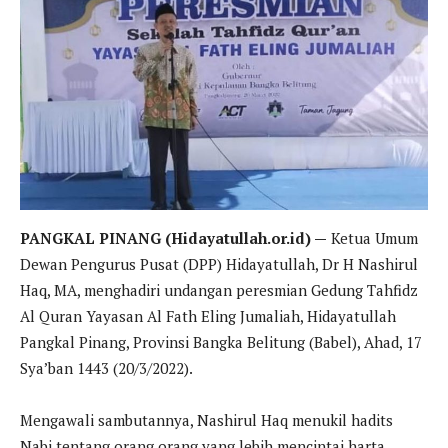
PANGKAL PINANG (Hidayatullah.or.id) —
Ketua Umum
Dewan Pengurus Pusat (DPP) Hidayatullah, Dr H Nashirul
Haq, MA, menghadiri undangan peresmian Gedung Tahfidz
Al Quran Yayasan Al Fath Eling Jumaliah, Hidayatullah
Pangkal Pinang, Provinsi Bangka Belitung (Babel), Ahad, 17
Sya’ban 1443 (20/3/2022).
Mengawali sambutannya, Nashirul Haq menukil hadits
Nabi tentang orang orang yang lebih mencintai harta