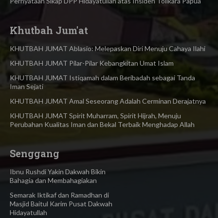
Pernyataan Sikap DPP Hidayatullah atas Insiden Tolikara Papua
Khutbah Jum'at
KHUTBAH JUMAT Ablasio: Melepaskan Diri Menuju Cahaya Ilahi
KHUTBAH JUMAT Pilar-Pilar Kebangkitan Umat Islam
KHUTBAH JUMAT Istiqamah dalam Beribadah sebagai Tanda
Iman Sejati
KHUTBAH JUMAT Amal Seseorang Adalah Cerminan Derajatnya
KHUTBAH JUMAT Spirit Muharram, Spirit Hijrah, Menuju
Perubahan Kualitas Iman dan Bekal Terbaik Menghadap Allah
Senggang
Ibnu Rushdi Yakin Dakwah Bikin
Bahagia dan Membahagiakan
Semarak Iktikaf dan Ramadhan di
Masjid Baitul Karim Pusat Dakwah
Hidayatullah