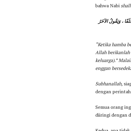
bahwa Nabi
shall
 خَلَفًا ، وَيَقُولُ الآخَرُ
“Ketika hamba be
Allah berikanlah
keluarga).” Mala
enggan bersedek
Subhanallah,
sia
dengan perintah
Semua orang ing
diiringi dengan 
Kedua, apa tidak