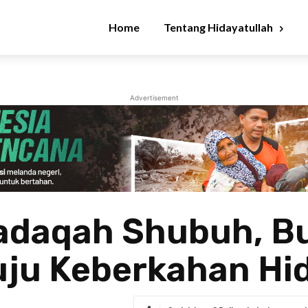
Home
Tentang Hidayatullah
Advertisement
daqah Shubuh, Bu
uju Keberkahan Hi