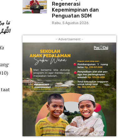
Regenerasi
Kepemimpinan dan
Penguatan SDM
مَا مِنْ
Rabu, 5 Agustus 2026
اللَّهُم
- Advertisement -
Ya
yang
010)
 taat