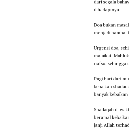
dari segala bah
dihadapinya.
Doa bukan masala
menjadi hamba i
Urgensi doa, se
malaikat. Mahluk
nafsu, sehingga 
Pagi hari dari m
kebaikan shadaqa
banyak kebaikan
Shadaqah di wakt
beramal kebaika
janji Allah terha