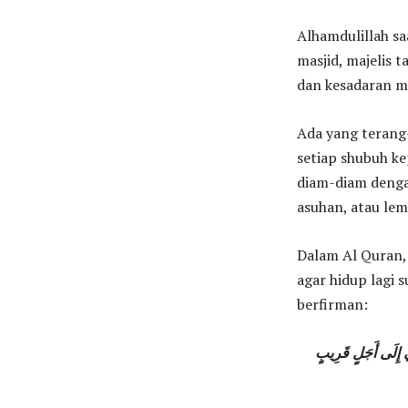
Alhamdulillah sa
masjid, majelis 
dan kesadaran m
Ada yang terang
setiap shubuh ke
diam-diam dengan
asuhan, atau lem
Dalam Al Quran,
agar hidup lagi 
berfirman:
نِي إِلَى أَجَلٍ قَرِيبٍ