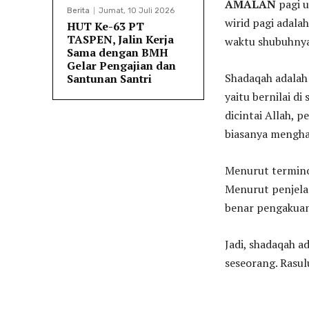
AMALAN
pagi u
Berita
Jumat, 10 Juli 2026
wirid pagi adala
HUT Ke-63 PT
TASPEN, Jalin Kerja
waktu shubuhnya
Sama dengan BMH
Gelar Pengajian dan
Shadaqah adalah 
Santunan Santri
yaitu bernilai di
dicintai Allah, 
biasanya mengha
Menurut terminol
Menurut penjela
benar pengakua
Jadi, shadaqah 
seseorang. Rasu