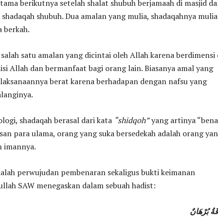
tama berikutnya setelah shalat shubuh berjamaah di masjid d
h shadaqah shubuh. Dua amalan yang mulia, shadaqahnya mulia
 berkah.
salah satu amalan yang dicintai oleh Allah karena berdimensi
 sisi Allah dan bermanfaat bagi orang lain. Biasanya amal yang
pelaksanaannya berat karena berhadapan dengan nafsu yang
langinya.
ogi, shadaqah berasal dari kata
“shidqoh”
yang artinya “bena
san para ulama, orang yang suka bersedekah adalah orang ya
n imannya.
adalah perwujudan pembenaran sekaligus bukti keimanan
lullah SAW menegaskan dalam sebuah hadist:
َةُ بُرْهَانٌ