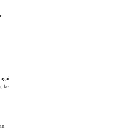
an
bagai
i ke
an