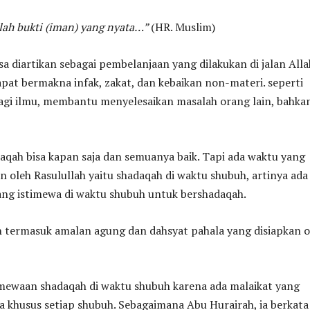
lah bukti (iman) yang nyata…”
(HR. Muslim)
sa diartikan sebagai pembelanjaan yang dilakukan di jalan Alla
pat bermakna infak, zakat, dan kebaikan non-materi. seperti
agi ilmu, membantu menyelesaikan masalah orang lain, bahka
qah bisa kapan saja dan semuanya baik. Tapi ada waktu yang
n oleh Rasulullah yaitu shadaqah di waktu shubuh, artinya ada
ng istimewa di waktu shubuh untuk bershadaqah.
 termasuk amalan agung dan dahsyat pahala yang disiapkan o
imewaan shadaqah di waktu shubuh karena ada malaikat yang
a khusus setiap shubuh. Sebagaimana Abu Hurairah, ia berkata