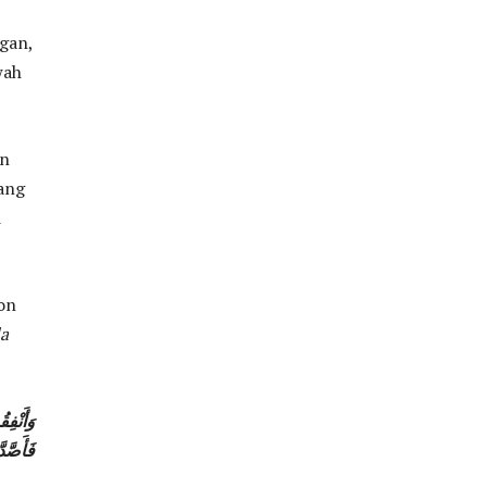
gan,
wah
an
yang
i
on
a
وَأَنْفِ
فَأَصَّد