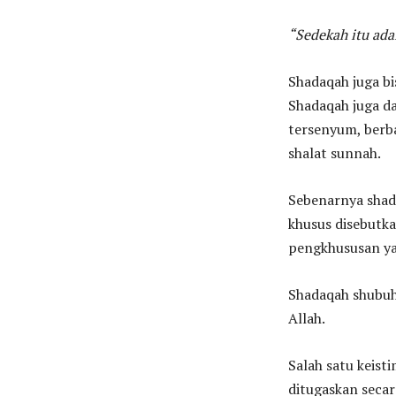
“Sedekah itu ada
Shadaqah juga bi
Shadaqah juga da
tersenyum, berb
shalat sunnah.
Sebenarnya shada
khusus disebutka
pengkhususan ya
Shadaqah shubuh
Allah.
Salah satu keist
ditugaskan secar