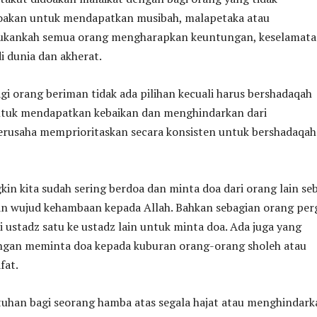
oakan untuk mendapatkan musibah, malapetaka atau
Bukankah semua orang mengharapkan keuntungan, keselamat
i dunia dan akherat.
bagi orang beriman tidak ada pilihan kecuali harus bershadaqah
ntuk mendapatkan kebaikan dan menghindarkan dari
erusaha memprioritaskan secara konsisten untuk bershadaqah
kin kita sudah sering berdoa dan minta doa dari orang lain se
an wujud kehambaan kepada Allah. Bahkan sebagian orang perg
ri ustadz satu ke ustadz lain untuk minta doa. Ada juga yang
gan meminta doa kepada kuburan orang-orang sholeh atau
fat.
tuhan bagi seorang hamba atas segala hajat atau menghindark