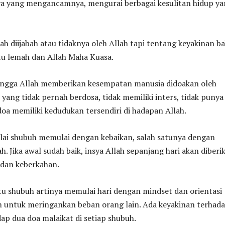
aya yang mengancamnya, mengurai berbagai kesulitan hidup y
h diijabah atau tidaknya oleh Allah tapi tentang keyakinan b
tu lemah dan Allah Maha Kuasa.
hingga Allah memberikan kesempatan manusia didoakan oleh
 yang tidak pernah berdosa, tidak memiliki inters, tidak punya
doa memiliki kedudukan tersendiri di hadapan Allah.
ulai shubuh memulai dengan kebaikan, salah satunya dengan
h. Jika awal sudah baik, insya Allah sepanjang hari akan diberi
 dan keberkahan.
u shubuh artinya memulai hari dengan mindset dan orientasi
n untuk meringankan beban orang lain. Ada keyakinan terhad
dap dua doa malaikat di setiap shubuh.