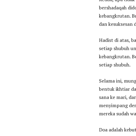
bershadaqah did
kebangkrutan. 
dan kesuksesan d
Hadist di atas, 
setiap shubuh u
kebangkrutan. B
setiap shubuh.
Selama ini, mung
bentuk ikhtiar d
sana ke mari, da
menyimpang den
mereka sudah wa
Doa adalah kebu