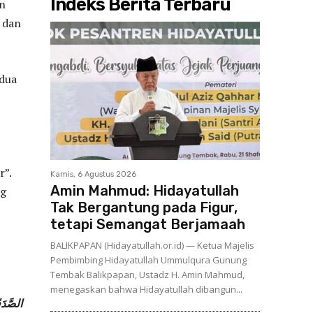
Indeks Berita Terbaru
an
 dan
 dua
r”.
Kamis, 6 Agustus 2026
Amin Mahmud: Hidayatullah
ng
Tak Bergantung pada Figur,
tetapi Semangat Berjamaah
BALIKPAPAN (Hidayatullah.or.id) — Ketua Majelis
Pembimbing Hidayatullah Ummulqura Gunung
Tembak Balikpapan, Ustadz H. Amin Mahmud,
menegaskan bahwa Hidayatullah dibangun...
الصَّدَق