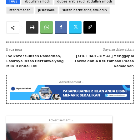
TAGS
abdullah amodi
dubes arab saudi abdullah amodi
iftar ramadan
jusuf kalla
sultan bachtiar najamuddin
Baca juga
Sayang dilewatkan
Indikator Sukses Ramadhan,
[KHUTBAH JUM’AT] Menggapai
Lahirnya Insan Bertakwa yang
Takwa dan 4 Keutamaan Puasa
Miliki Kendali Diri
Ramadhan
- Advertisement -
- Advertisement -