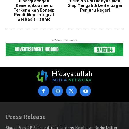
Sinergi dengan
Sekolah Dai Hidayatullah
Kemendikdasmen,
Siap Mengabdi ke Berbagai
Perkenalkan Konsep
Penjuru Negeri
Pendidikan Integral
Berbasis Tauhid
- Advertisement -
Hidayatullah
MEDIA
NETWORK
Press Release
Siaran Pers DPP Hidayatullah Tentang Kejahatan Rezim Militer