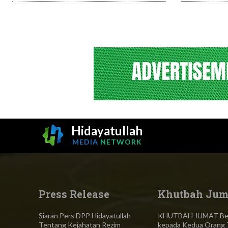
Hidayatullah
MEDIA
NETWORK
Press Release
Khutbah Jum
Siaran Pers DPP Hidayatullah
KHUTBAH JUMAT Ber
Tentang Kejahatan Rezim
kepada Kedua Orang 