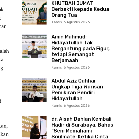
KHUTBAH JUMAT
ak
Berbakti kepada Kedua
Orang Tua
k
Kamis, 6 Agustus 2026
tar
Amin Mahmud:
Hidayatullah Tak
Bergantung pada Figur,
alah
tetapi Semangat
ka
Berjamaah
ng
Kamis, 6 Agustus 2026
Abdul Aziz Qahhar
Ungkap Tiga Warisan
Pemikiran Pendiri
Hidayatullah
i
Kamis, 6 Agustus 2026
dr. Aisah Dahlan Kembali
Hadir di Surabaya, Bahas
kan,
“Seni Memahami
akan
Soulmate: Ketika Cinta