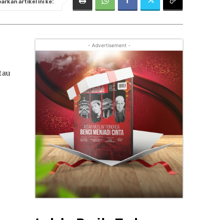
rkan artikel ini ke:
- Advertisement -
tau
,