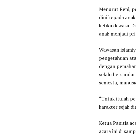
Menurut Reni, p
dini kepada ana
ketika dewasa. D
anak menjadi pri
Wawasan islamiya
pengetahuan ata
dengan pemahama
selalu bersandar
semesta, manusi
“Untuk itulah pe
karakter sejak din
Ketua Panitia a
acara ini di sa