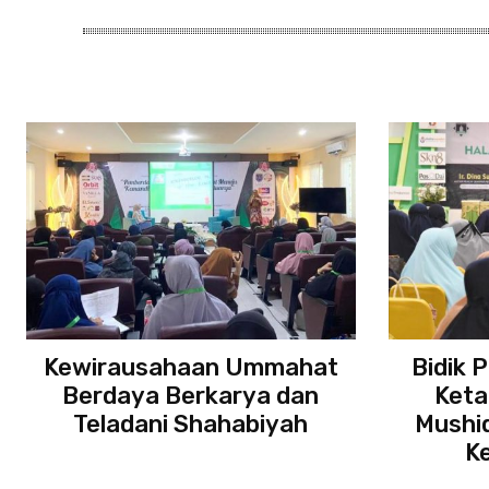
Kewirausahaan Ummahat
Bidik 
Berdaya Berkarya dan
Keta
Teladani Shahabiyah
Mushid
K