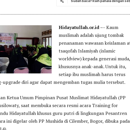
Sudah baca? Raih pahala dengan seba
Hidayatullah.or.id –-
Kaum
muslimah adalah ujung tombak
penanaman wawasan keislaman a
tsaqofah Islamiyah (islamic
worldview) kepada generasi muda
khususnya anak-anak. Untuk itu,
setiap ibu muslimah harus terus
g-upgrade diri agar dapat mengemban tugas mulia tersebut.
kan Ketua Umum Pimpinan Pusat Muslimat Hidayatullah (PP
usilowaty, saat membuka secara resmi acara Training for
ndu Hidayatullah khusus guru putri di lingkungan Pesantren
ara ini digelar oleh PP Mushida di Cilember, Bogor, dibuka pada
14).