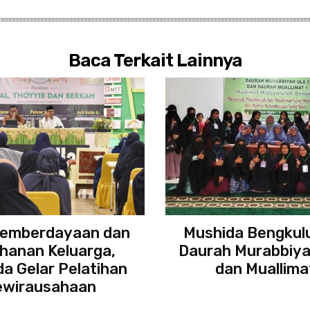
Baca Terkait Lainnya
Pemberdayaan dan
Mushida Bengkulu
hanan Keluarga,
Daurah Murabbiyah
a Gelar Pelatihan
dan Muallimat
ewirausahaan