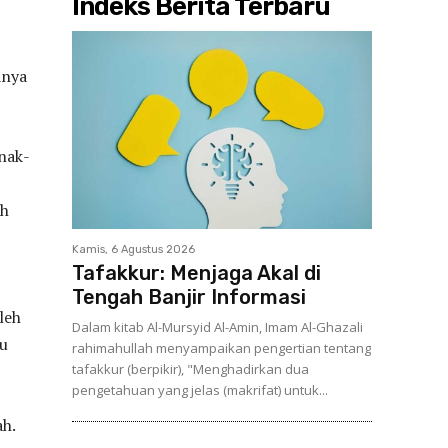
Indeks Berita Terbaru
anya
nak-
ah
Kamis, 6 Agustus 2026
Tafakkur: Menjaga Akal di
Tengah Banjir Informasi
leh
Dalam kitab Al-Mursyid Al-Amin, Imam Al-Ghazali
mu
rahimahullah menyampaikan pengertian tentang
tafakkur (berpikir), "Menghadirkan dua
pengetahuan yang jelas (makrifat) untuk...
ah.