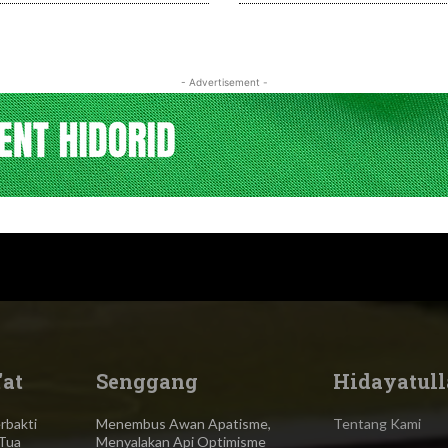
- Advertisement -
'at
Senggang
Hidayatull
bakti
Menembus Awan Apatisme,
Tentang Kami
Tua
Menyalakan Api Optimisme