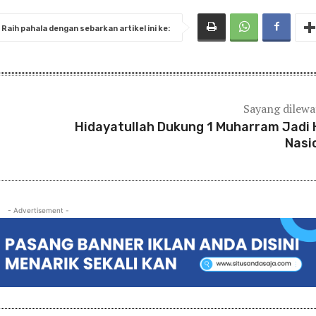
Raih pahala dengan sebarkan artikel ini ke:
Sayang dilew
Hidayatullah Dukung 1 Muharram Jadi 
Nasi
- Advertisement -