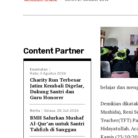
Content Partner
Kesehatan
Rabu, 5 Agustus 2026
Charity Run Terbesar
Jatim Kembali Digelar,
belajar dan men
Dukung Santri dan
Guru Honorer
Demikian dikata
Mushida), Reni S
Berita
Selasa, 28 Juli 2026
BMH Salurkan Mushaf
Teacher(TFT) Pa
Al-Qur’an untuk Santri
Hidayatullah. Ac
Tahfizh di Sanggau
Kamis (23/10/20