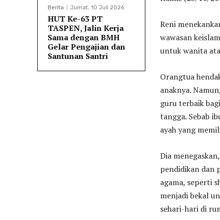
Berita
Jumat, 10 Juli 2026
HUT Ke-63 PT
Reni menekanka
TASPEN, Jalin Kerja
Sama dengan BMH
wawasan keislam
Gelar Pengajian dan
untuk wanita atau
Santunan Santri
Orangtua hendak
anaknya. Namun, 
guru terbaik ba
tangga. Sebab ib
ayah yang memili
Dia menegaskan,
pendidikan dan p
agama, seperti s
menjadi bekal un
sehari-hari di r