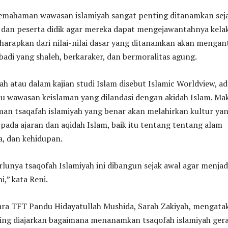
emahaman wawasan islamiyah sangat penting ditanamkan sej
k dan peserta didik agar mereka dapat mengejawantahnya kela
iharapkan dari nilai-nilai dasar yang ditanamkan akan mengan
badi yang shaleh, berkaraker, dan bermoralitas agung.
h atau dalam kajian studi Islam disebut Islamic Worldview, ad
u wawasan keislaman yang dilandasi dengan akidah Islam. Ma
n tsaqafah islamiyah yang benar akan melahirkan kultur ya
 pada ajaran dan aqidah Islam, baik itu tentang tentang alam
a, dan kehidupan.
rlunya tsaqofah Islamiyah ini dibangun sejak awal agar menjad
i,” kata Reni.
cara TFT Pandu Hidayatullah Mushida, Sarah Zakiyah, mengata
mping diajarkan bagaimana menanamkan tsaqofah islamiyah ger