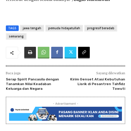
TAGS
jawa tengah
pemuda hidayatullah
progresif beradab
semarang
Baca juga
Sayang dilewatkan
Serap Spirit Pancasila dengan
Kirim Genset Atasi Kebutuhan
Tanamkan Nilai Keadaban
Lisrik di Pesantren Tahfidz
Keluarga dan Negara
Towuti
- Advertisement -