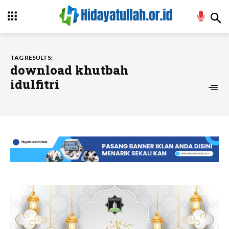
TAG RESULTS:
download khutbah
idulfitri