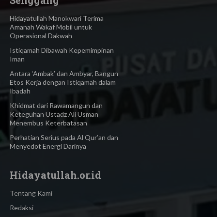
Senggang
Hidayatullah Manokwari Terima
Amanah Wakaf Mobil untuk
Operasional Dakwah
Istiqamah Dibawah Kepemimpinan
Iman
Antara ‘Ambak’ dan Ambyar, Bangun
Etos Kerja dengan Istiqamah dalam
Ibadah
Khidmat dari Rawamangun dan
Keteguhan Ustadz Ali Usman
Menembus Keterbatasan
Perhatian Serius pada Al Qur’an dan
Menyedot Energi Darinya
Hidayatullah.or.id
Tentang Kami
Redaksi