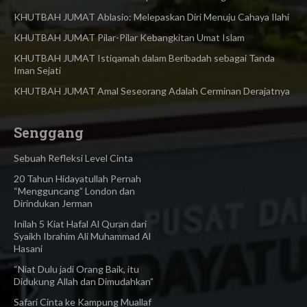
KHUTBAH JUMAT Ablasio: Melepaskan Diri Menuju Cahaya Ilahi
KHUTBAH JUMAT Pilar-Pilar Kebangkitan Umat Islam
KHUTBAH JUMAT Istiqamah dalam Beribadah sebagai Tanda
Iman Sejati
KHUTBAH JUMAT Amal Seseorang Adalah Cerminan Derajatnya
Senggang
Sebuah Refleksi Level Cinta
20 Tahun Hidayatullah Pernah
“Mengguncang” London dan
Dirindukan Jerman
Inilah 5 Kiat Hafal Al Quran dari
Syaikh Ibrahim Ali Muhammad Al
Hasani
“Niat Dulu jadi Orang Baik, itu
Didukung Allah dan Dimudahkan”
Safari Cinta ke Kampung Muallaf