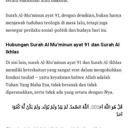
secara emosional atau simbolik.
Surah Al-Mu’minun ayat 91, dengan demikian, bukan hanya
menjawab tuduhan teologis di masa lalu, tetapi juga
menegur perilaku sosial-politik dan budaya hari ini.
Hubungan Surah Al Mu’minun ayat 91 dan Surah Al
Ikhlas
Di sisi lain, surah Al-Mu’minun ayat 91 dan Surah Al-Ikhlas
memiliki keterkaitan yang sangat erat dalam mengokohkan
fondasi tauhid — yaitu keyakinan bahwa Allah adalah
Tuhan Yang Maha Esa, tidak beranak dan tidak
diperanakkan, serta tidak ada yang setara dengan-Nya.
قُلْ هُوَ اللّٰهُ اَحَدٌۚ . اَللّٰهُ الصَّمَدُ. لَمْ يَلِدْ وَلَمْ يُوْلَد. وَلَمْ يَكُنْ لَّهٗ كُفُوًا
اَحَدٌ