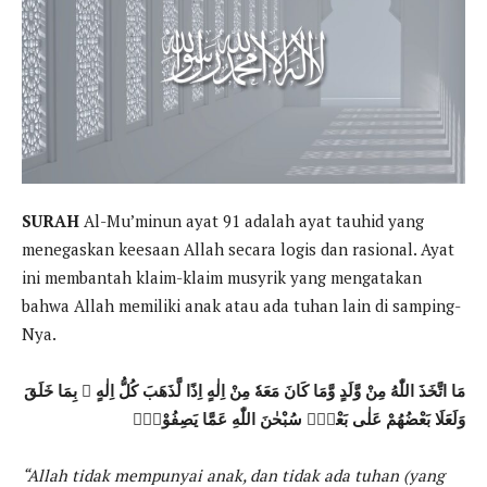
SURAH
Al-Mu’minun ayat 91 adalah ayat tauhid yang
menegaskan keesaan Allah secara logis dan rasional. Ayat
ini membantah klaim-klaim musyrik yang mengatakan
bahwa Allah memiliki anak atau ada tuhan lain di samping-
Nya.
مَا اتَّخَذَ اللّٰهُ مِنْ وَّلَدٍ وَّمَا كَانَ مَعَهٗ مِنْ اِلٰهٍ اِذًا لَّذَهَبَ كُلُّ اِلٰهٍ ۢ بِمَا خَلَقَ
وَلَعَلَا بَعْضُهُمْ عَلٰى بَعْضٍۗ سُبْحٰنَ اللّٰهِ عَمَّا يَصِفُوْنَۙ
“Allah tidak mempunyai anak, dan tidak ada tuhan (yang