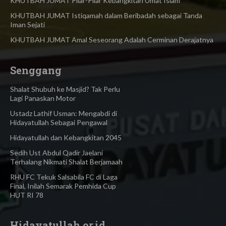
KHUTBAH JUMAT Pilar-Pilar Kebangkitan Umat Islam
KHUTBAH JUMAT Istiqamah dalam Beribadah sebagai Tanda
Iman Sejati
KHUTBAH JUMAT Amal Seseorang Adalah Cerminan Derajatnya
Senggang
Shalat Shubuh ke Masjid? Tak Perlu
Lagi Panaskan Motor
Ustadz Lathif Usman: Mengabdi di
Hidayatullah Sebagai Pengawal
Hidayatullah dan Kebangkitan 2045
Sedih Ust Abdul Qadir Jaelani
Terhalang Nikmati Shalat Berjamaah
RHU FC Tekuk Salsabila FC di Laga
Final, Inilah Semarak Pemhida Cup
HUT RI 78
Hidayatullah.or.id