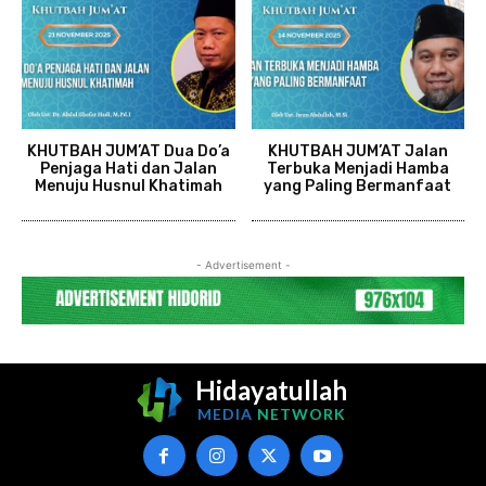
KHUTBAH JUM’AT Dua Do’a
KHUTBAH JUM’AT Jalan
Penjaga Hati dan Jalan
Terbuka Menjadi Hamba
Menuju Husnul Khatimah
yang Paling Bermanfaat
- Advertisement -
Hidayatullah
MEDIA
NETWORK