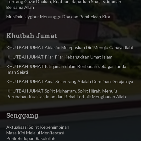
Tentang Gaza: Doakan, Kuatkan, Rapatkan Shaf, Istiqomah
Bersama Allah
Muslimin Uyghur Menunggu Doa dan Pembelaan Kita
Khutbah Jum'at
KHUTBAH JUMAT Ablasio: Melepaskan Diri Menuju Cahaya Ilahi
KHUTBAH JUMAT Pilar-Pilar Kebangkitan Umat Islam
KHUTBAH JUMAT Istiqamah dalam Beribadah sebagai Tanda
Iman Sejati
KHUTBAH JUMAT Amal Seseorang Adalah Cerminan Derajatnya
KHUTBAH JUMAT Spirit Muharram, Spirit Hijrah, Menuju
Perubahan Kualitas Iman dan Bekal Terbaik Menghadap Allah
Senggang
Aktualisasi Spirit Kepemimpinan
Masa Kini Melalui Menifestasi
Perikehidupan Rasulullah