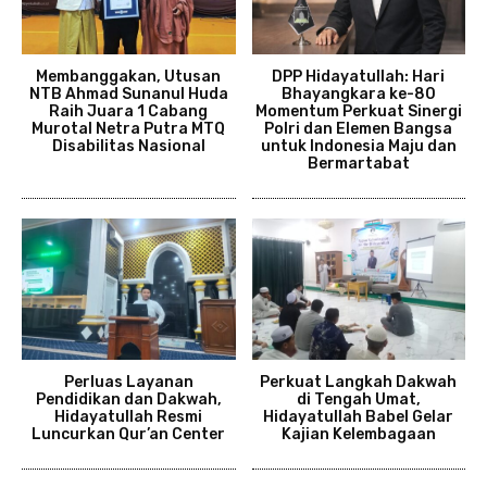
Membanggakan, Utusan
DPP Hidayatullah: Hari
NTB Ahmad Sunanul Huda
Bhayangkara ke-80
Raih Juara 1 Cabang
Momentum Perkuat Sinergi
Murotal Netra Putra MTQ
Polri dan Elemen Bangsa
Disabilitas Nasional
untuk Indonesia Maju dan
Bermartabat
Perluas Layanan
Perkuat Langkah Dakwah
Pendidikan dan Dakwah,
di Tengah Umat,
Hidayatullah Resmi
Hidayatullah Babel Gelar
Luncurkan Qur’an Center
Kajian Kelembagaan