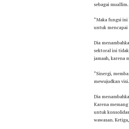
sebagai muallim.
“Maka fungsi in
untuk mencapai v
Dia menambahkan
sektoral ini tid
jamaah, karena m
“Sinergi, memba
mewujudkan visi.
Dia menambahkan,
Karena memang p
untuk konsolidasi
wawasan. Ketiga,