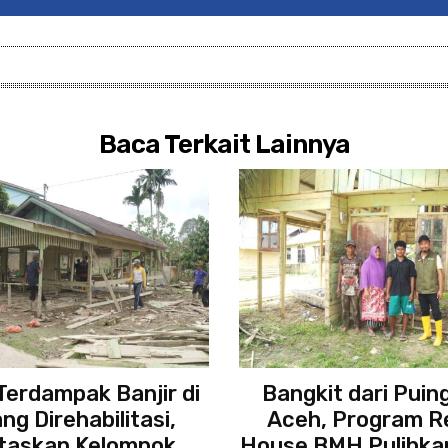
Baca Terkait Lainnya
erdampak Banjir di
Bangkit dari Puing
ng Direhabilitasi,
Aceh, Program R
itaskan Kelompok
House BMH Pulihkan