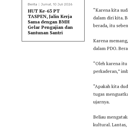
Berita
Jumat, 10 Juli 2026
“Karena kita su
HUT Ke-63 PT
TASPEN, Jalin Kerja
dalam diri kita.
Sama dengan BMH
berada, itu sebe
Gelar Pengajian dan
Santunan Santri
Karena memang, t
dalam PDO. Berar
“Oleh karena it
perkaderan,” im
“Apakah kita dud
tugas menguatkan
ujarnya.
Beliau mengataka
kultural. Lantas,