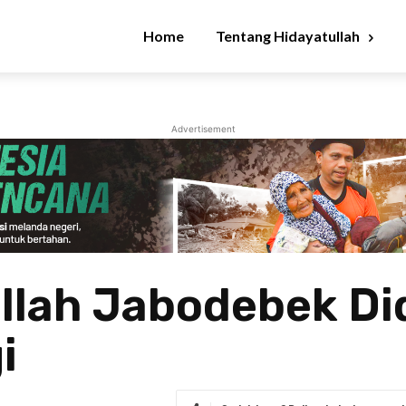
Home
Tentang Hidayatullah
Advertisement
llah Jabodebek Di
i