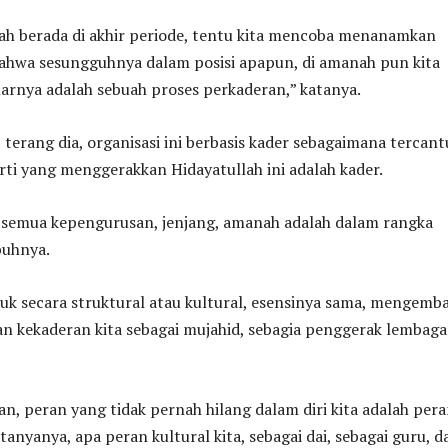
dah berada di akhir periode, tentu kita mencoba menanamkan
 Bahwa sesungguhnya dalam posisi apapun, di amanah pun kita
narnya adalah sebuah proses perkaderan,” katanya.
erang dia, organisasi ini berbasis kader sebagaimana tercan
ti yang menggerakkan Hidayatullah ini adalah kader.
u semua kepengurusan, jenjang, amanah adalah dalam rangka
buhnya.
uk secara struktural atau kultural, esensinya sama, mengemb
 kekaderan kita sebagai mujahid, sebagia penggerak lembaga 
n, peran yang tidak pernah hilang dalam diri kita adalah per
 tanyanya, apa peran kultural kita, sebagai dai, sebagai guru, d