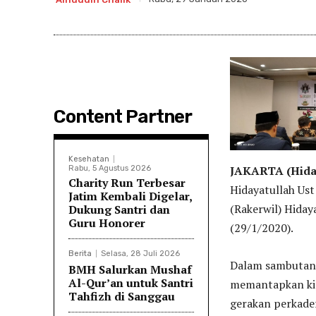
Content Partner
Kesehatan
JAKARTA (Hiday
Rabu, 5 Agustus 2026
Charity Run Terbesar
Hidayatullah Us
Jatim Kembali Digelar,
(Rakerwil) Hiday
Dukung Santri dan
Guru Honorer
(29/1/2020).
Berita
Selasa, 28 Juli 2026
Dalam sambutann
BMH Salurkan Mushaf
Al-Qur’an untuk Santri
memantapkan ki
Tahfizh di Sanggau
gerakan perkade