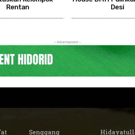
Rentan
Desi
- Advertisement -
'at
Senggang
Hidayatull