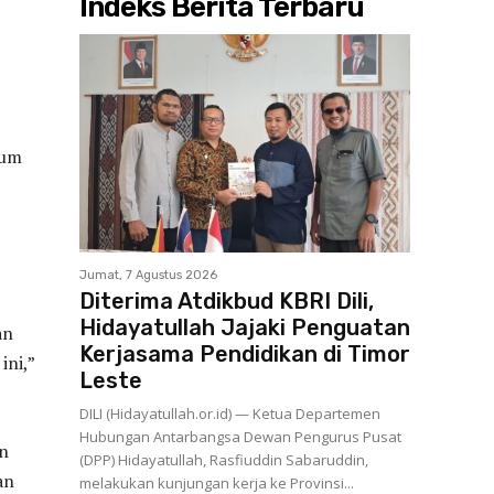
Indeks Berita Terbaru
tum
Jumat, 7 Agustus 2026
Diterima Atdikbud KBRI Dili,
Hidayatullah Jajaki Penguatan
an
Kerjasama Pendidikan di Timor
ini,”
Leste
DILI (Hidayatullah.or.id) — Ketua Departemen
Hubungan Antarbangsa Dewan Pengurus Pusat
an
(DPP) Hidayatullah, Rasfiuddin Sabaruddin,
an
melakukan kunjungan kerja ke Provinsi...