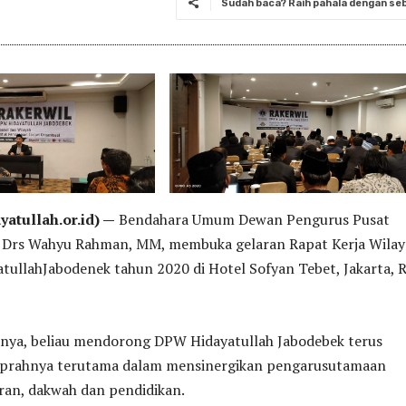
Sudah baca? Raih pahala dengan seba
atullah.or.id) —
Bendahara Umum Dewan Pengurus Pusat
t Drs Wahyu Rahman, MM, membuka gelaran Rapat Kerja Wila
atullahJabodenek tahun 2020 di Hotel Sofyan Tebet, Jakarta, 
ya, beliau mendorong DPW Hidayatullah Jabodebek terus
prahnya terutama dalam mensinergikan pengarusutamaan
ran, dakwah dan pendidikan.