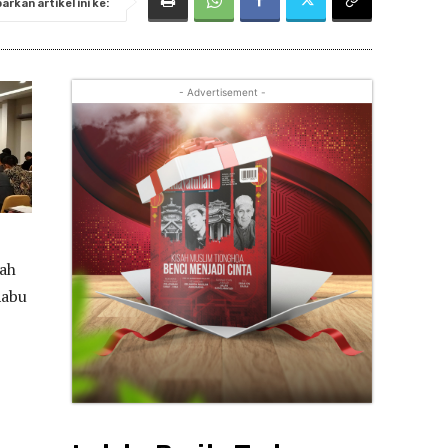
rkan artikel ini ke:
- Advertisement -
yah
Rabu