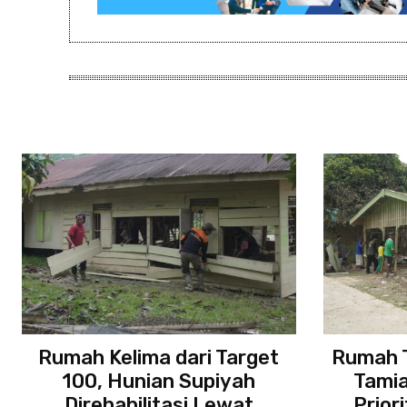
Rumah Kelima dari Target
Rumah T
100, Hunian Supiyah
Tamia
Direhabilitasi Lewat
Prior