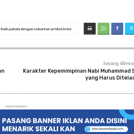
Raih pahala dengan sebarkan artikel ini ke:
Sayang dilew
an
Karakter Kepemimpinan Nabi Muhammad
yang Harus Ditela
- Advertisement -