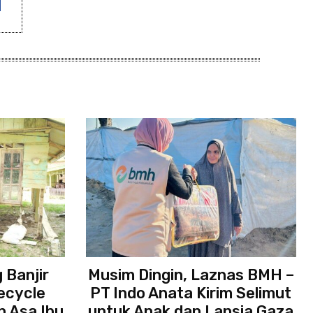
 Banjir
Musim Dingin, Laznas BMH –
ecycle
PT Indo Anata Kirim Selimut
 Asa Ibu
untuk Anak dan Lansia Gaza