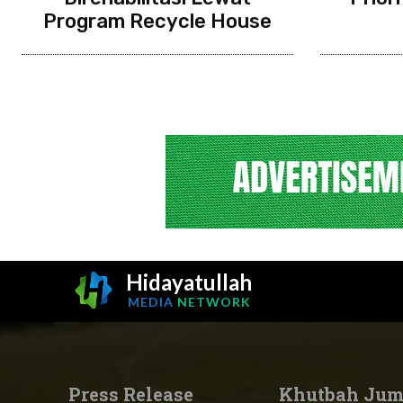
Program Recycle House
Hidayatullah
MEDIA
NETWORK
Press Release
Khutbah Jum