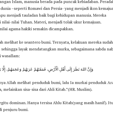
angan Islam, manusia berada pada puncak kebiadaban. Perad
 dunia –seperti Romawi dan Persia- yang menjadi ikon kemaju
mpu menjadi tauladan baik bagi kehidupan manusia. Mereka
 nilai-nilai Tuhan. Materi, menjadi tolak ukur kemajuan.
nilai agama hakiki semakin dicampakkan.
lah melihat ke seantero bumi. Ternyata, kelakuan mereka sudah
 sehingga layak mendatangkan murka, sebagaimana sabda nab
hi wasallam:
وَإِنَّ اللهَ نَظَرَ إِلَى أَهْلِ الْأَرْضِ، فَمَقَتَهُمْ عَرَبَهُمْ وَعَجَمَهُمْ، إِلَّا ب
ya Allah melihat penduduk bumi, lalu Ia murkai penduduk Ar
 melainkan sisa-sisa dari Ahli Kitab.”(HR. Muslim).
gitu dominan. Hanya tersisa Ahlu Kitab(yang masih hanif). It
i penjuru bumi.