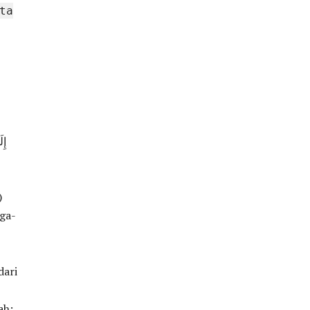
ta
إِ
)
ga-
dari
ah: