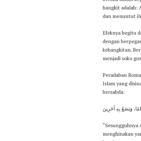
bangkit adalah:
dan menuntut il
Efeknya begitu d
dengan berpegan
kebangkitan. Be
menjadi soko gu
Peradaban Romaw
Islam yang disin
bersabda:
وَامًا، وَيَضَعُ بِهِ آخَرِينَ
“Sesungguhnya A
menghinakan yang