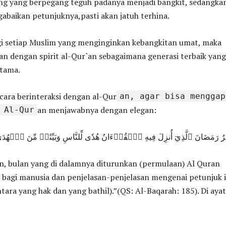
ng yang berpegang teguh padanya menjadi bangkit, sedangka
abaikan petunjuknya,pasti akan jatuh terhina.
agi setiap Muslim yang menginginkan kebangkitan umat, maka
an dengan spirit al-Qur`an sebagaimana generasi terbaik yang
rtama.
cara berinteraksi dengan al-Qur
an, agar bisa menggap
an menjawabnya dengan elegan:
 Al-Qur
رَمَضَانَ ٱلَّذِيٓ أُنزِلَ فِيهِ ٱلۡقُرۡءَانُ هُدٗى لِّلنَّاسِ وَبَيِّنَٰتٖ مِّنَ ٱل
, bulan yang di dalamnya diturunkan (permulaan) Al Quran
 bagi manusia dan penjelasan-penjelasan mengenai petunjuk 
ara yang hak dan yang bathil).”(QS: Al-Baqarah: 185). Di ayat