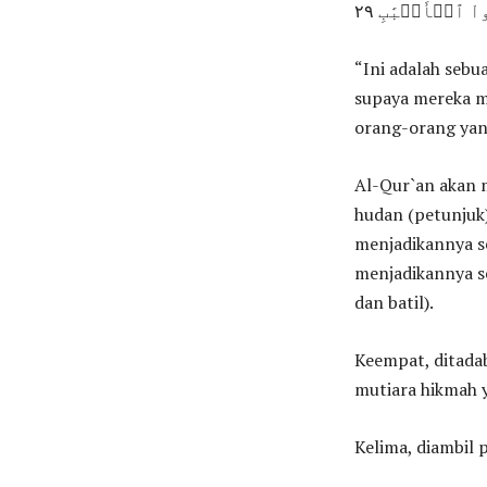
ُواْ ٱلۡأَلۡبَٰبِ ٢٩
“Ini adalah seb
supaya mereka m
orang-orang yang
Al-Qur`an akan 
hudan (petunjuk
menjadikannya se
menjadikannya s
dan batil).
Keempat, ditada
mutiara hikmah 
Kelima, diambil 