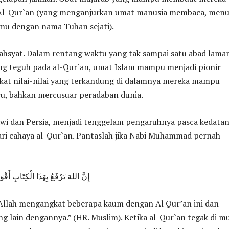
 Al-Qur`an (yang menganjurkan umat manusia membaca, menul
mu dengan nama Tuhan sejati).
ahsyat. Dalam rentang waktu yang tak sampai satu abad lama
g teguh pada al-Qur`an, umat Islam mampu menjadi pionir
rkat nilai-nilai yang terkandung di dalamnya mereka mampu
ru, bahkan mercusuar peradaban dunia.
i dan Persia, menjadi tenggelam pengaruhnya pasca kedata
ari cahaya al-Qur`an. Pantaslah jika Nabi Muhammad pernah
إِنَّ اللهَ يَرْفَعُ بِهَذَا الْكِتَابِ أَقْ
llah mengangkat beberapa kaum dengan Al Qur’an ini dan
 lain dengannya.” (HR. Muslim). Ketika al-Qur`an tegak di m