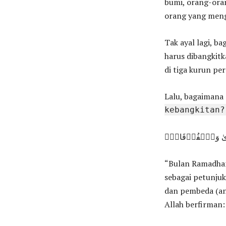
bumi, orang-ora
orang yang meng
Tak ayal lagi, b
harus dibangkitk
di tiga kurun pe
Lalu, bagaimana 
kebangkitan?
ۡهُدَىٰ وَٱلۡفُرۡقَانِۚ
“Bulan Ramadhan
sebagai petunjuk
dan pembeda (ant
Allah berfirman: