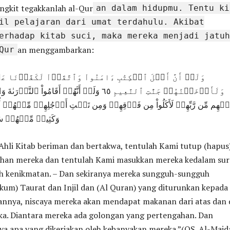
bangkit tegakkanlah al-Qur
an dalam hidupmu. Tentu ki
il pelajaran dari umat terdahulu. Akibat
erhadap kitab suci, maka mereka menjadi jatuh
an menggambarkan:
Qur
وَلَوۡ أَنَّ أَهۡلَ ٱلۡكِتَٰبِ ءَامَنُواْ وَٱتَّقَوۡاْ لَكَفَّرۡنَا عَن
وَلَأَدۡخَلۡنَٰهُمۡ جَنَّٰتِ ٱلنَّعِيمِ ٦٥ وَلَوۡ أَنَّهُمۡ أَقَامُواْ
لَيۡهِم مِّن رَّبِّهِمۡ لَأَكَلُواْ مِن فَوۡقِهِمۡ وَمِن تَحۡتِ أَرۡجُلِهِمۚ مِّنۡهُمۡ
وَكَثِيرٞ مِّنۡهُمۡ سَآ
Ahli Kitab beriman dan bertakwa, tentulah Kami tutup (hapus
ahan mereka dan tentulah Kami masukkan mereka kedalam sur
h kenikmatan. – Dan sekiranya mereka sungguh-sungguh
kum) Taurat dan Injil dan (Al Quran) yang diturunkan kepada
annya, niscaya mereka akan mendapat makanan dari atas dan 
ka. Diantara mereka ada golongan yang pertengahan. Dan
ya apa yang dikerjakan oleh kebanyakan mereka.”(QS. Al-Maid