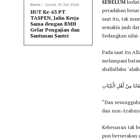
SEBELUM
kedat
Berita
Jumat, 10 Juli 2026
peradaban besar
HUT Ke-63 PT
TASPEN, Jalin Kerja
saat itu, tak ma
Sama dengan BMH
semakin jauh dari
Gelar Pengajian dan
Sedangkan nilai-
Santunan Santri
Pada saat itu Al
melampaui batas
shallallahu `alai
َقَايَا مِنْ أَهْلِ الْكِتَابِ
“Dan sesungguhn
dan non-Arabnya,
Kebenaran tak be
pun berserakan d