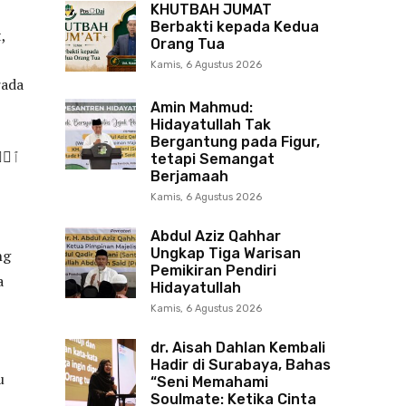
KHUTBAH JUMAT
Berbakti kepada Kedua
,
Orang Tua
Kamis, 6 Agustus 2026
rada
Amin Mahmud:
Hidayatullah Tak
Bergantung pada Figur,
tetapi Semangat
Berjamaah
Kamis, 6 Agustus 2026
Abdul Aziz Qahhar
Ungkap Tiga Warisan
ng
Pemikiran Pendiri
a
Hidayatullah
Kamis, 6 Agustus 2026
dr. Aisah Dahlan Kembali
Hadir di Surabaya, Bahas
u
“Seni Memahami
Soulmate: Ketika Cinta