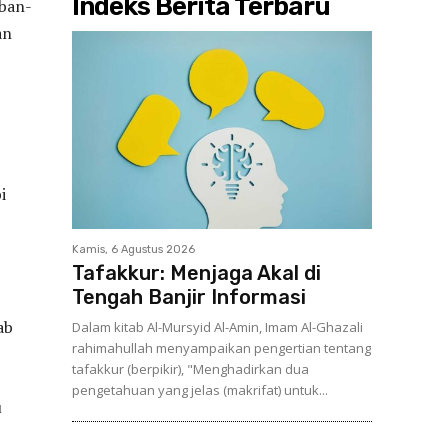
Indeks Berita Terbaru
aban-
an
i
Kamis, 6 Agustus 2026
Tafakkur: Menjaga Akal di
Tengah Banjir Informasi
ab
Dalam kitab Al-Mursyid Al-Amin, Imam Al-Ghazali
rahimahullah menyampaikan pengertian tentang
tafakkur (berpikir), "Menghadirkan dua
pengetahuan yang jelas (makrifat) untuk...
u