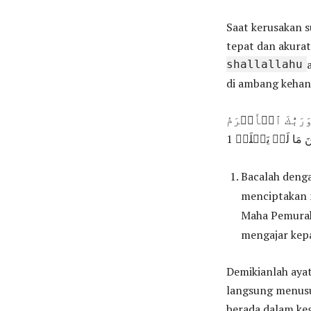
Saat kerusakan s
tepat dan akurat
shallallahu
di ambang kehan
 ١ خَلَقَ ٱلۡإِنسَٰنَ مِنۡ عَلَقٍ ٢ ٱقۡرَأۡ وَرَبُّكَ ٱلۡأَكۡرَمُ
Bacalah deng
menciptakan 
Maha Pemurah.
mengajar kepa
Demikianlah aya
langsung menusu
berada dalam ke