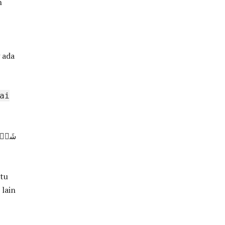
n
 ada
ai
شَهۡرُ 
itu
 lain