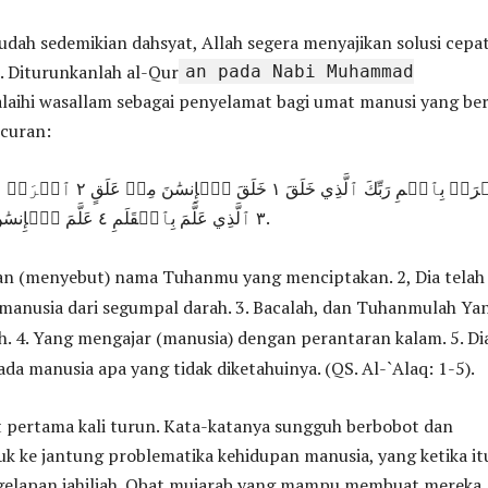
udah sedemikian dahsyat, Allah segera menyajikan solusi cepat
. Diturunkanlah al-Qur
an pada Nabi Muhammad
alaihi wasallam sebagai penyelamat bagi umat manusi yang be
curan:
ٱقۡرَأۡ بِٱسۡمِ رَبِّكَ ٱلَّذِي خَلَقَ
٣ ٱلَّذِي عَلَّمَ بِٱلۡقَلَمِ ٤ عَلَّمَ ٱلۡإِنسَٰنَ مَا لَمۡ يَعۡلَمۡ 1.
an (menyebut) nama Tuhanmu yang menciptakan. 2, Dia telah
manusia dari segumpal darah. 3. Bacalah, dan Tuhanmulah Ya
 4. Yang mengajar (manusia) dengan perantaran kalam. 5. Di
da manusia apa yang tidak diketahuinya. (QS. Al-`Alaq: 1-5).
t pertama kali turun. Kata-katanya sungguh berbobot dan
k ke jantung problematika kehidupan manusia, yang ketika it
gelapan jahiliah. Obat mujarab yang mampu membuat mereka