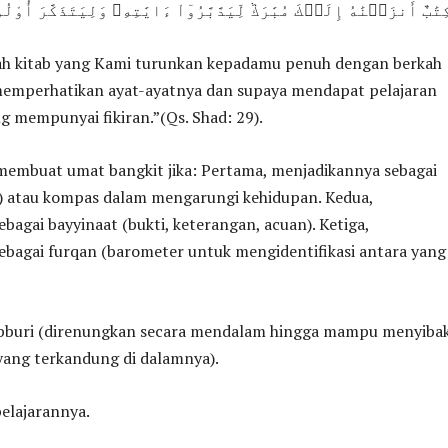
ِتَٰبٌ أَنزَلۡنَٰهُ إِلَيۡكَ مُبَٰرَكٞ لِّيَدَّبَّرُوٓاْ ءَايَٰتِهِۦ وَلِيَتَذَكَّرَ أُوْل
uah kitab yang Kami turunkan kepadamu penuh dengan berkah
emperhatikan ayat-ayatnya dan supaya mendapat pelajaran
 mempunyai fikiran.”(Qs. Shad: 29).
membuat umat bangkit jika: Pertama, menjadikannya sebagai
) atau kompas dalam mengarungi kehidupan. Kedua,
bagai bayyinaat (bukti, keterangan, acuan). Ketiga,
ebagai furqan (barometer untuk mengidentifikasi antara yang
bburi (direnungkan secara mendalam hingga mampu menyiba
yang terkandung di dalamnya).
pelajarannya.