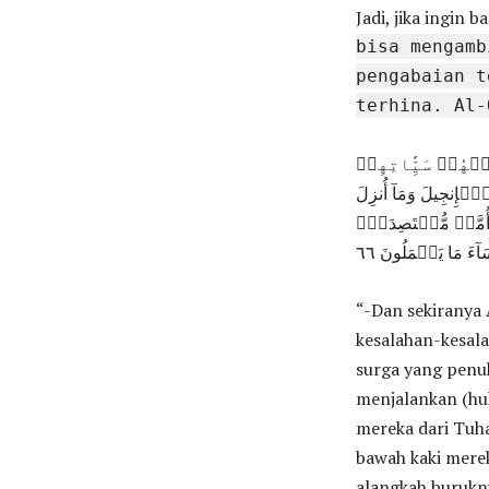
Jadi, jika ingin 
bisa mengamb
pengabaian t
terhina. Al-
ۡهُمۡ سَيِّ‍َٔاتِهِمۡ
 ٱلتَّوۡرَىٰةَ وَٱلۡإِنجِيلَ وَمَآ أُنزِلَ
 أُمَّةٞ مُّقۡتَصِدَةٞۖ
ءَ مَا يَعۡمَلُونَ ٦٦
“-Dan sekiranya 
kesalahan-kesal
surga yang penu
menjalankan (hu
mereka dari Tuh
bawah kaki mere
alangkah burukn