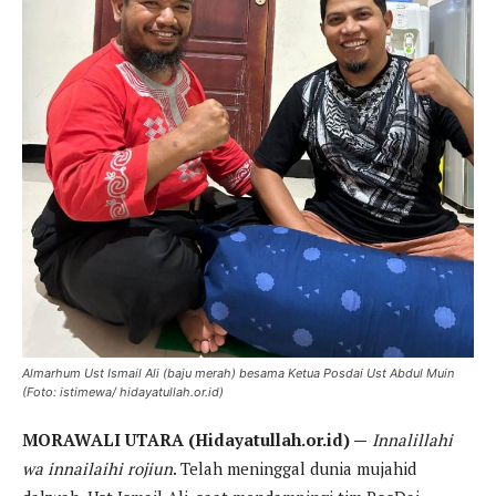
Almarhum Ust Ismail Ali (baju merah) besama Ketua Posdai Ust Abdul Muin
(Foto: istimewa/ hidayatullah.or.id)
MORAWALI UTARA (Hidayatullah.or.id) —
Innalillahi
wa innailaihi rojiun
. Telah meninggal dunia mujahid