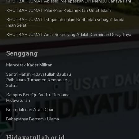
KHUTBAH JUMAT Ablasio: Melepaskan Diri Menuju Cahaya Ilahi
KHUTBAH JUMAT Pilar-Pilar Kebangkitan Umat Islam
KHUTBAH JUMAT Istiqamah dalam Beribadah sebagai Tanda
Iman Sejati
KHUTBAH JUMAT Amal Seseorang Adalah Cerminan Derajatnya
Senggang
Mencetak Kader Militan
Santri Hafizh Hidayatullah Baubau
Raih Juara Turnamen Kempo se-
Sultra
Kampus Ber-Qur’an Itu Bernama
Hidayatullah
Berteriak dari Atas Dipan
Bahagianya Bertemu Ulama
Hidayatullah.or.id