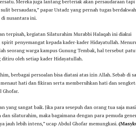
 bersatu. Mereka juga lantang berteriak akan persaudaraan tapi
sulit bersaudara,” papar Ustadz yang pernah tugas berdakwah
di nusantara ini.
 terpisah, kegiatan Silaturahim Murabbi Halaqah ini diakui
pirit penyemangat kepada kader-kader Hidayatullah. Menur
alah seorang warga kampus Gunung Tembak, hal tersebut patu
 ditiru oleh setiap kader Hidayatullah.
im, berbagai persoalan bisa diatasi atas izin Allah. Sebab di s
 menaut hati dan fikiran serta membersihkan hati dan sengket
l Ghofar.
dan yang sangat baik. Jika para sesepuh dan orang tua saja mas
ah dan silaturahim, maka bagaimana dengan para pemuda gener
ya jauh lebih intens,” ucap Abdul Ghofar memungkasi.
(Masyk