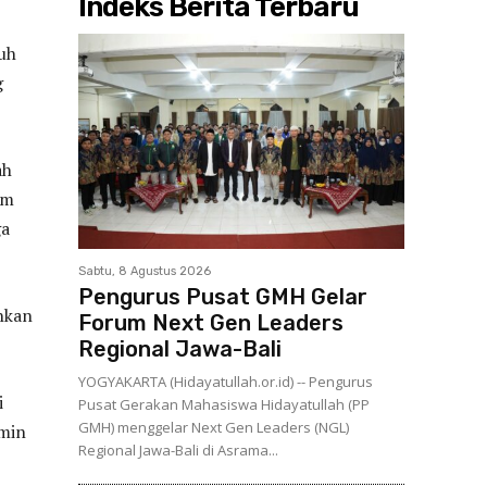
Indeks Berita Terbaru
uh
g
ah
am
ga
Sabtu, 8 Agustus 2026
Pengurus Pusat GMH Gelar
hkan
Forum Next Gen Leaders
Regional Jawa-Bali
YOGYAKARTA (Hidayatullah.or.id) -- Pengurus
i
Pusat Gerakan Mahasiswa Hidayatullah (PP
GMH) menggelar Next Gen Leaders (NGL)
Amin
Regional Jawa-Bali di Asrama...