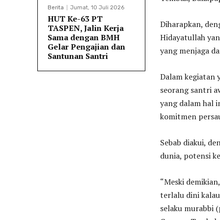
Berita
Jumat, 10 Juli 2026
HUT Ke-63 PT
Diharapkan, deng
TASPEN, Jalin Kerja
Sama dengan BMH
Hidayatullah ya
Gelar Pengajian dan
yang menjaga da
Santunan Santri
Dalam kegiatan y
seorang santri 
yang dalam hal i
komitmen persau
Sebab diakui, d
dunia, potensi k
“Meski demikian,
terlalu dini kala
selaku murabbi (