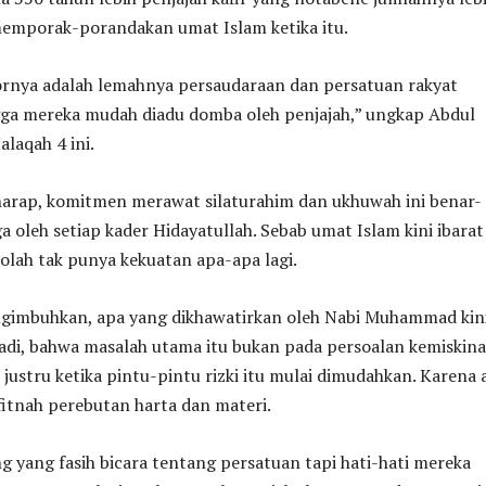
emporak-porandakan umat Islam ketika itu.
tornya adalah lemahnya persaudaraan dan persatuan rakyat
gga mereka mudah diadu domba oleh penjajah,” ungkap Abdul
alaqah 4 ini.
harap, komitmen merawat silaturahim dan ukhuwah ini benar-
ga oleh setiap kader Hidayatullah. Sebab umat Islam kini ibarat
seolah tak punya kekuatan apa-apa lagi.
gimbuhkan, apa yang dikhawatirkan oleh Nabi Muhammad kin
jadi, bahwa masalah utama itu bukan pada persoalan kemiskin
 justru ketika pintu-pintu rizki itu mulai dimudahkan. Karena 
fitnah perebutan harta dan materi.
ng yang fasih bicara tentang persatuan tapi hati-hati mereka