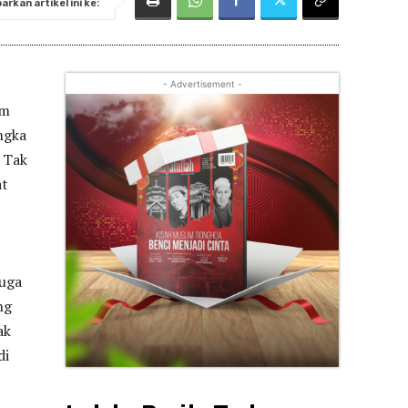
rkan artikel ini ke:
- Advertisement -
im
ngka
. Tak
at
juga
ng
ak
di