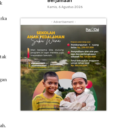
Berjamaah
ak
Kamis, 6 Agustus 2026
rka
- Advertisement -
tak
ngan
ah.