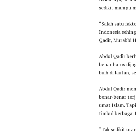
sedikit mampu m
“Salah satu fak
Indonesia sehin
Qadir, Murabbi H
Abdul Qadir ber
benar harus dija
buih di lautan, 
Abdul Qadir men
benar-benar ter
umat Islam. Tapi
timbul berbagai 
“Tak sedikit ora