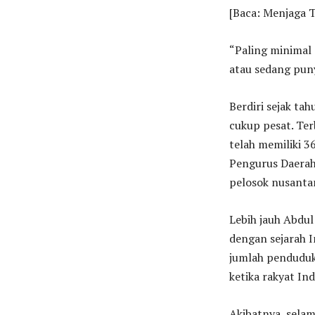
[Baca: Menjaga T
“Paling minimal 
atau sedang pun
Berdiri sejak ta
cukup pesat. Ter
telah memiliki 3
Pengurus Daerah
pelosok nusanta
Lebih jauh Abdul
dengan sejarah I
jumlah penduduk
ketika rakyat In
Akibatnya, selam