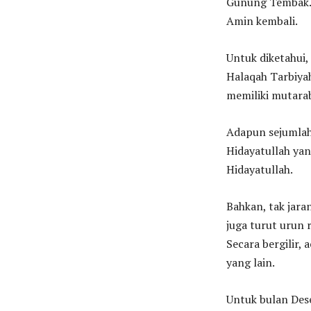
Gunung Tembak. “
Amin kembali.
Untuk diketahui
Halaqah Tarbiya
memiliki mutarab
Adapun sejumlah 
Hidayatullah yan
Hidayatullah.
Bahkan, tak ja
juga turut urun 
Secara bergilir,
yang lain.
Untuk bulan Dese