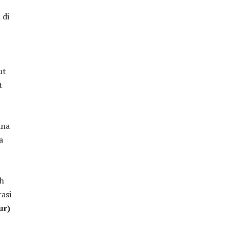
 di
ut
t
ana
a
ih
asi
ur)