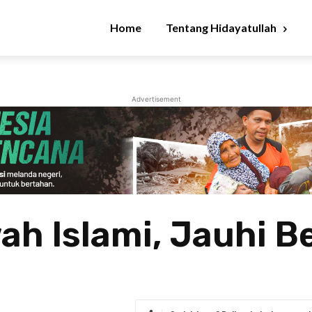
Home
Tentang Hidayatullah
Advertisement
h Islami, Jauhi B