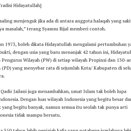
radisi Hidayatullah]
saling menjenguk jika ada di antara anggota halaqah yang saki
ya masalah,” terang Syamsu Rijal memberi contoh.
hun 1973, boleh dikata Hidayatullah mengalami pertumbuhan 
bukti, dengan usia yang baru menanjak 42 tahun ini, Hidayatul
6 Pengurus Wilayah (PW) di setiap wilayah Propinsi dan 130-a
 (PD) yang menyebar rata di sejumlah Kota/ Kabupaten di sel
ra.
 Qadir Jailani juga menambahkan, umat Islam tak boleh lupa
ndonesia. Dengan luas wilayah Indonesia yang begitu besar da
 yang begitu banyak, namun semua itu seolah tak punya arti
donesia tidak mampu bersatu.
a 350 tahun lebih penjajah kafir yang notabene jumlahnya leb