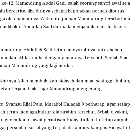
ke-12. Manandring Abdul Gani, salah seorang santri awal sej
lu bercerita, jika dirinya sebagai keponakan pernah diputus
ga oleh pamannya. Waktu itu paman Manandring tersebut mu
memilih ikut Abdullah Said daripada menjalankan usaha bisnis
Manandring, Abdullah Said tetap menyuruhnya untuk selalu
him dan akhlak mulia dengan pamannya tersebut. Seolah Said 
aman Manandring yang lagi murka.
 akhirnya Allah membukakan hidayah dan maaf sehingga hubu
tetap terjalin baik,” ujar Manandring mengenang.
u, Syamsu Rijal Palu, Murabbi Halaqah 9 berharap, agar setiap
ah tetap menjaga kultur silaturahim tersebut. Sebab diyakini,
u digencarkan di awal perintisan Hidayatullah itu tetap ampuh
ai persoalan sosial yang terjadi di kampus-kampus Hidayatull