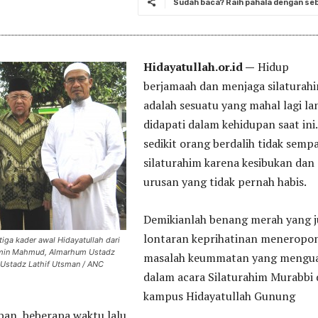
Sudah baca? Raih pahala dengan seba
Hidayatullah.or.id —
Hidup
berjamaah dan menjaga silaturah
adalah sesuatu yang mahal lagi la
didapati dalam kehidupan saat ini
sedikit orang berdalih tidak semp
silaturahim karena kesibukan dan
urusan yang tidak pernah habis.
Demikianlah benang merah yang 
lontaran keprihatinan meneropo
iga kader awal Hidayatullah dari
 Amin Mahmud, Almarhum Ustadz
masalah keummatan yang mengu
 Ustadz Lathif Utsman / ANC
dalam acara Silaturahim Murabbi 
kampus Hidayatullah Gunung
an, beberapa waktu lalu.