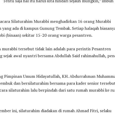
Tentu saja hal itu harus kita hindari sejauh mungkin,” imbuh
, acara Silaturahim Murabbi menghadirkan 16 orang Murabbi
h yang ada di kampus Gunung Tembak. Setiap halaqah biasany
bi (binaan) sekitar 15-20 orang warga pesantren.
murabbi tersebut tidak lain adalah para perintis Pesantren
g sejak awal nyantri bersama Abdullah Said rahimahullah, pend
rang Pimpinan Umum Hidayatullah, KH. Abdurrahman Muhamm
rembuk dan bersilaturahim bersama para kader senior tersebut
 acara silaturahim lalu berpindah dari satu rumah murabbi ke r
mber ini, silaturahim diadakan di rumah Ahmad Fitri, selaku