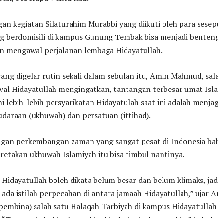
an kegiatan Silaturahim Murabbi yang diikuti oleh para sesep
ng berdomisili di kampus Gunung Tembak bisa menjadi benten
n mengawal perjalanan lembaga Hidayatullah.
ang digelar rutin sekali dalam sebulan itu, Amin Mahmud, sal
awal Hidayatullah mengingatkan, tantangan terbesar umat Isl
ni lebih-lebih persyarikatan Hidayatulah saat ini adalah menja
daraan (ukhuwah) dan persatuan (ittihad).
engan perkembangan zaman yang sangat pesat di Indonesia ba
eretakan ukhuwah Islamiyah itu bisa timbul nantinya.
 Hidayatullah boleh dikata belum besar dan belum klimaks, jad
u ada istilah perpecahan di antara jamaah Hidayatullah,” ujar 
pembina) salah satu Halaqah Tarbiyah di kampus Hidayatullah