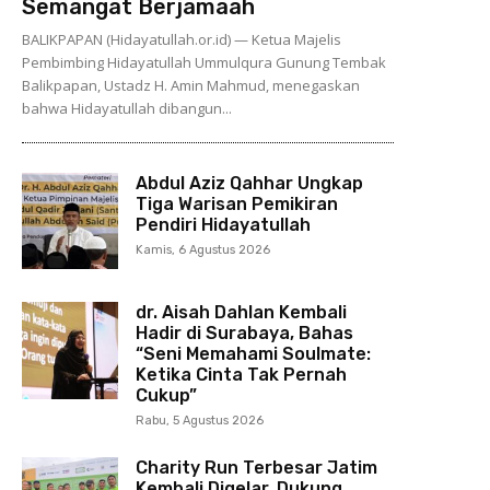
Semangat Berjamaah
BALIKPAPAN (Hidayatullah.or.id) — Ketua Majelis
Pembimbing Hidayatullah Ummulqura Gunung Tembak
Balikpapan, Ustadz H. Amin Mahmud, menegaskan
bahwa Hidayatullah dibangun...
Abdul Aziz Qahhar Ungkap
Tiga Warisan Pemikiran
Pendiri Hidayatullah
Kamis, 6 Agustus 2026
dr. Aisah Dahlan Kembali
Hadir di Surabaya, Bahas
“Seni Memahami Soulmate:
Ketika Cinta Tak Pernah
Cukup”
Rabu, 5 Agustus 2026
Charity Run Terbesar Jatim
Kembali Digelar, Dukung