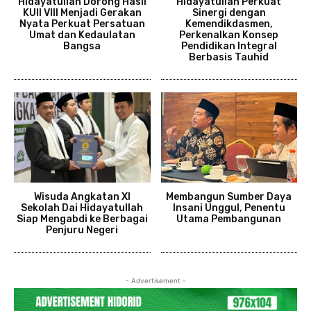
Hidayatullah Dorong Hasil
Hidayatullah Perkuat
KUII VIII Menjadi Gerakan
Sinergi dengan
Nyata Perkuat Persatuan
Kemendikdasmen,
Umat dan Kedaulatan
Perkenalkan Konsep
Bangsa
Pendidikan Integral
Berbasis Tauhid
Wisuda Angkatan XI
Membangun Sumber Daya
Sekolah Dai Hidayatullah
Insani Unggul, Penentu
Siap Mengabdi ke Berbagai
Utama Pembangunan
Penjuru Negeri
- Advertisement -