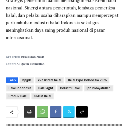
strategis pemerintah dalam membangun ekosistem halal
nasional. Sinergi antara pemerintah, lembaga pemeriksa
halal, dan pelaku usaha diharapkan mampu mempercepat
pertumbuhan industri halal Indonesia sekaligus
meningkatkan daya saing produk nasional di pasar
internasional.
Reporter:
Ubaidillah Navis
Editor:
Al-Qo'im Biamrillah
TAGS
bpjph
ekosistem halal
Halal Expo Indonesia 2026
Halal Indonesia
HalalSight
Industri Halal
lph hidayatullah
Produk Halal
UMKM Halal