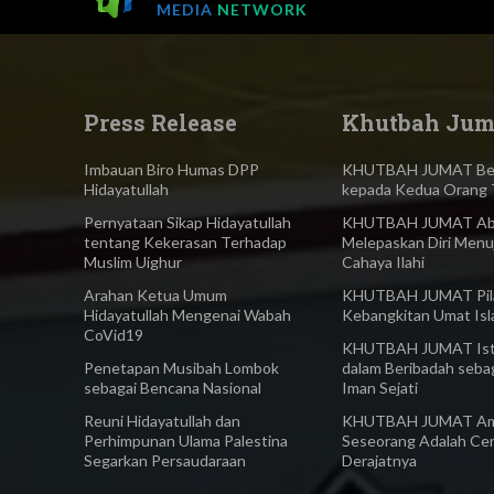
MEDIA
NETWORK
Press Release
Khutbah Jum
Imbauan Biro Humas DPP
KHUTBAH JUMAT Ber
Hidayatullah
kepada Kedua Orang 
Pernyataan Sikap Hidayatullah
KHUTBAH JUMAT Abl
tentang Kekerasan Terhadap
Melepaskan Diri Menu
Muslim Uighur
Cahaya Ilahi
Arahan Ketua Umum
KHUTBAH JUMAT Pilar
Hidayatullah Mengenai Wabah
Kebangkitan Umat Is
CoVid19
KHUTBAH JUMAT Ist
Penetapan Musibah Lombok
dalam Beribadah seba
sebagai Bencana Nasional
Iman Sejati
Reuni Hidayatullah dan
KHUTBAH JUMAT Am
Perhimpunan Ulama Palestina
Seseorang Adalah Ce
Segarkan Persaudaraan
Derajatnya