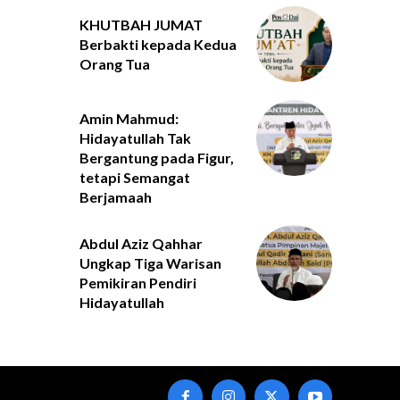
KHUTBAH JUMAT
Berbakti kepada Kedua
Orang Tua
Amin Mahmud:
Hidayatullah Tak
Bergantung pada Figur,
tetapi Semangat
Berjamaah
Abdul Aziz Qahhar
Ungkap Tiga Warisan
Pemikiran Pendiri
Hidayatullah