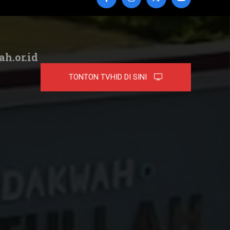
ah.or.id
TONTON TVHID DI SINI