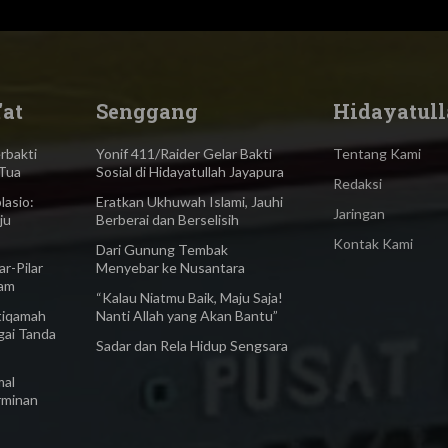
'at
Senggang
Hidayatull
bakti
Yonif 411/Raider Gelar Bakti
Tentang Kami
Tua
Sosial di Hidayatullah Jayapura
Redaksi
asio:
Eratkan Ukhuwah Islami, Jauhi
Jaringan
ju
Berberai dan Berselisih
Kontak Kami
Dari Gunung Tembak
-Pilar
Menyebar ke Nusantara
lam
“Kalau Niatmu Baik, Maju Saja!
iqamah
Nanti Allah yang Akan Bantu”
gai Tanda
Sadar dan Rela Hidup Sengsara
al
rminan