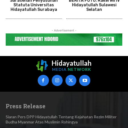
Sarasehan Penyusunan
BERITA FOTO: Rakerwil IV
Statuta Universitas
Hidayatullah Sulawesi
Hidayatullah Surabaya
Selatan
- Advertisement -
Hidayatullah
MEDIA
NETWORK
Press Release
Siaran Pers DPP Hidayatullah Tentang Kejahatan Rezim Militer
Budha Myanmar Atas Muslimin Rohingya​