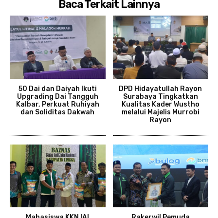
Baca Terkait Lainnya
50 Dai dan Daiyah Ikuti
DPD Hidayatullah Rayon
Upgrading Dai Tangguh
Surabaya Tingkatkan
Kalbar, Perkuat Ruhiyah
Kualitas Kader Wustho
dan Soliditas Dakwah
melalui Majelis Murrobi
Rayon
Mahasiswa KKN IAI
Rakerwil Pemuda