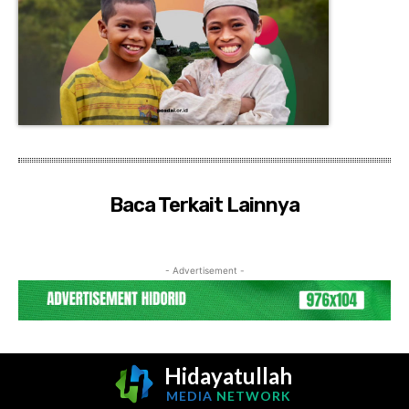
Baca Terkait Lainnya
- Advertisement -
Hidayatullah
MEDIA
NETWORK