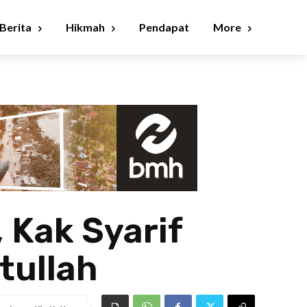
Berita
Hikmah
Pendapat
More
 Kak Syarif
tullah