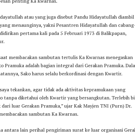
esan penting Ka Kwarnas.
ayatullah atau yang juga disebut Pandu Hidayatullah diambil 
k yang menaunginya, yakni Pesantren Hidayatullah dan cabang
idirikan pertama kali pada 5 Februari 1973 di Balikpapan,
r.
saat membacakan sambutan tertulis Ka Kwarnas menegaskan
o Pramuka adalah bagian integral dari Gerakan Pramuka. Dal
atannya, Sako harus selalu berkordinasi dengan Kwartir.
 saya tekankan, agar tidak ada aktivitas kepramukaan yang
o tanpa diketahui oleh Kwartir yang bersangkutan. Terlebih bi
 dari luar Gerakan Pramuka,” ujar Kak Mayjen TNI (Purn) Dr.
 membacakan sambutan Ka Kwarnas.
 antara lain perihal pengiriman surat ke luar organisasi Ger