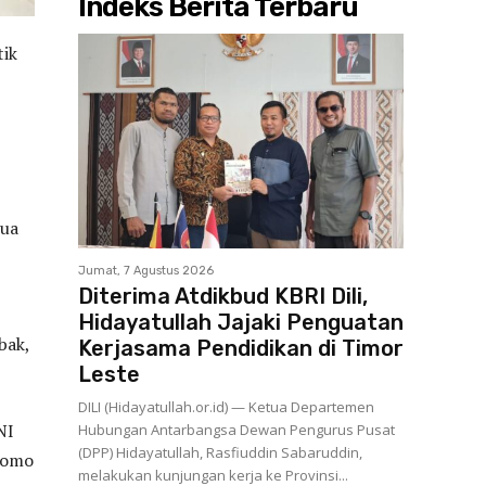
Indeks Berita Terbaru
tik
tua
Jumat, 7 Agustus 2026
Diterima Atdikbud KBRI Dili,
Hidayatullah Jajaki Penguatan
bak,
Kerjasama Pendidikan di Timor
Leste
DILI (Hidayatullah.or.id) — Ketua Departemen
NI
Hubungan Antarbangsa Dewan Pengurus Pusat
(DPP) Hidayatullah, Rasfiuddin Sabaruddin,
Utomo
melakukan kunjungan kerja ke Provinsi...