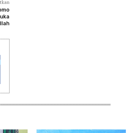
atkan
tomo
muka
llah