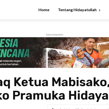
Home
Tentang Hidayatullah
Advertisement
aq Ketua Mabisako,
ko Pramuka Hidaya