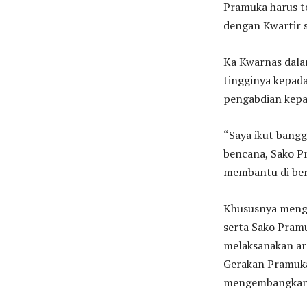
Pramuka harus te
dengan Kwartir 
Ka Kwarnas dala
tingginya kepada
pengabdian kepa
“Saya ikut bangg
bencana, Sako P
membantu di berb
Khususnya meng
serta Sako Pramu
melaksanakan ar
Gerakan Pramuka
mengembangkan G