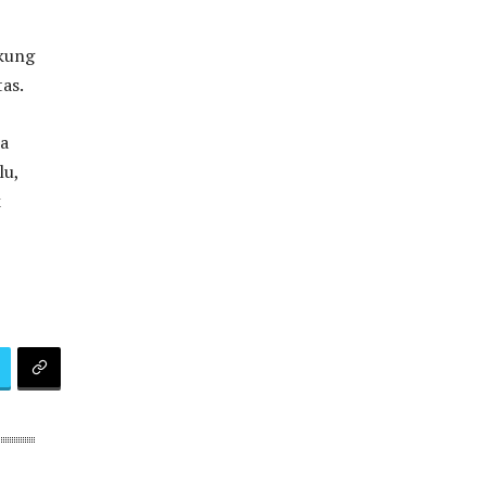
ukung
as.
sa
lu,
k