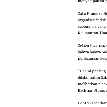
menyampaikan p
Sako Pramuka Hid
organisasi indu
cabangnya yang d
Kalimantan Timu
Sekjen Kwarnas 
bahwa bahwa Sak
pelaksanaan kegi
“Hal ini penting
dilaksanakan Sak
melibatkan pihak
Bachtiar Utomo
Contoh sederhana