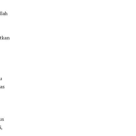
llah
tkan
u
as
us
i,