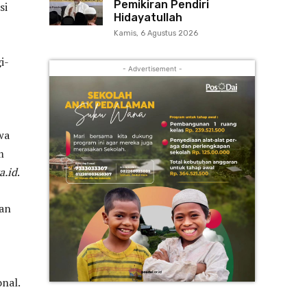
Pemikiran Pendiri
si
Hidayatullah
Kamis, 6 Agustus 2026
i-
- Advertisement -
wa
m
a.id
.
an
nal.