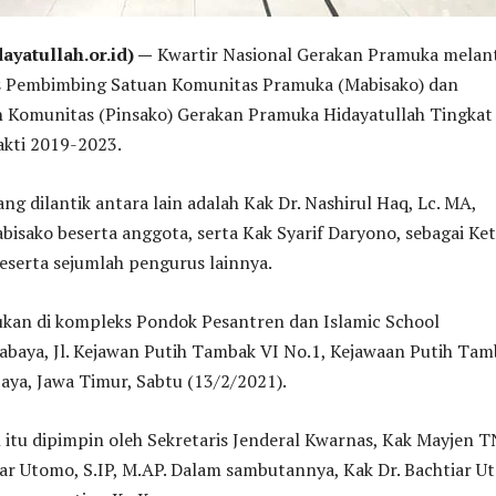
yatullah.or.id) —
Kwartir Nasional Gerakan Pramuka melan
s Pembimbing Satuan Komunitas Pramuka (Mabisako) dan
 Komunitas (Pinsako) Gerakan Pramuka Hidayatullah Tingkat
akti 2019-2023.
ng dilantik antara lain adalah Kak Dr. Nashirul Haq, Lc. MA,
bisako beserta anggota, serta Kak Syarif Daryono, sebagai Ke
eserta sejumlah pengurus lainnya.
kukan di kompleks Pondok Pesantren dan Islamic School
abaya, Jl. Kejawan Putih Tambak VI No.1, Kejawaan Putih Tam
aya, Jawa Timur, Sabtu (13/2/2021).
 itu dipimpin oleh Sekretaris Jenderal Kwarnas, Kak Mayjen T
iar Utomo, S.IP, M.AP. Dalam sambutannya, Kak Dr. Bachtiar 