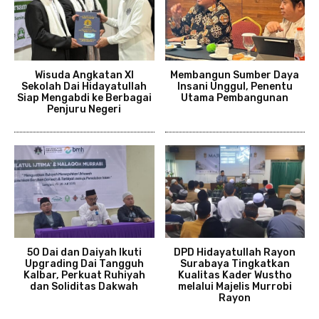
Wisuda Angkatan XI
Membangun Sumber Daya
Sekolah Dai Hidayatullah
Insani Unggul, Penentu
Siap Mengabdi ke Berbagai
Utama Pembangunan
Penjuru Negeri
50 Dai dan Daiyah Ikuti
DPD Hidayatullah Rayon
Upgrading Dai Tangguh
Surabaya Tingkatkan
Kalbar, Perkuat Ruhiyah
Kualitas Kader Wustho
dan Soliditas Dakwah
melalui Majelis Murrobi
Rayon