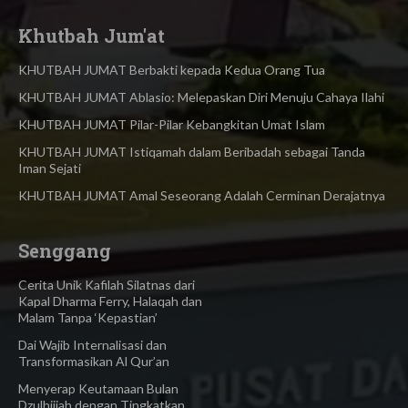
Khutbah Jum'at
KHUTBAH JUMAT Berbakti kepada Kedua Orang Tua
KHUTBAH JUMAT Ablasio: Melepaskan Diri Menuju Cahaya Ilahi
KHUTBAH JUMAT Pilar-Pilar Kebangkitan Umat Islam
KHUTBAH JUMAT Istiqamah dalam Beribadah sebagai Tanda
Iman Sejati
KHUTBAH JUMAT Amal Seseorang Adalah Cerminan Derajatnya
Senggang
Cerita Unik Kafilah Silatnas dari
Kapal Dharma Ferry, Halaqah dan
Malam Tanpa ‘Kepastian’
Dai Wajib Internalisasi dan
Transformasikan Al Qur’an
Menyerap Keutamaan Bulan
Dzulhijjah dengan Tingkatkan